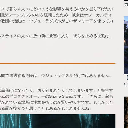
ィスで暮らす人々にどのような影響を与えるのかを掘り下げたい
の教団がシークジルツの村を破壊したため、彼女はナジ・カルディ
の教団の活動は、ウジュ・ラグズルがこのザンミーアを使って力
ルスティスの人々に放つ前に要塞に入り、彼らを止める役割は、
広間で遭遇する危険は、ウジュ・ラグズルだけではありません。
ば黒焦げになったり、切り刻まれたりしてしまいます」と警告す
プロダクトオーナーのShane Slamaです。「さらに、敵も
置かれている場所に注意を払うのが賢いやり方です。もしかした
ある罠が役立つと思うこともあるかもしれませんね」