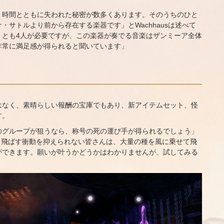
、時間とともに失われた秘密が数多くあります。そのうちのひと
サトルより前から存在する楽器です」とWachhausは述べて
くとも4人が必要ですが、この楽器が奏でる音楽はザンミーア全体
非常に満足感が得られると聞いています」
はなく、素晴らしい報酬の宝庫でもあり、新アイテムセット、怪
す。
のグループが狙うなら、称号の死の運び手が得られるでしょう」
吹き飛ばす衝動を抑えられない皆さんは、大量の種を風に乗せて飛
ができます。願いが叶うかどうかはわかりませんが、試してみる