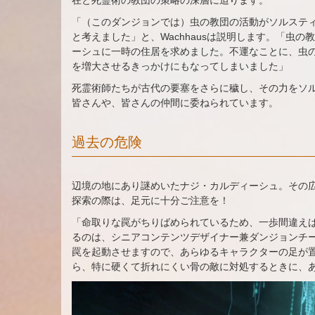
「（このダンジョンでは）虫の教団の活動がソルステ
と考えました」と、Wachhausは説明します。「虫
ーシュに一時の住居を求めました。不運なことに、虫
を増大させるきっかけにもなってしまいました」
死霊術師たちが古代の要塞をさらに穢し、その力をソ
皆さんや、皆さんの仲間に委ねられています。
過去の危険
辺境の地にあり謎めいたナジ・カルディーシュ。その
探索の際は、足元に十分ご注意を！
「命取りな罠がちりばめられているため、一歩間違え
るのは、シニアコンテンツデザイナー兼ダンジョンチームの
罠を起動させますので、あらゆるキャラクターの足が
ら、特に硬くて折れにくい骨の敵に対処するときに、