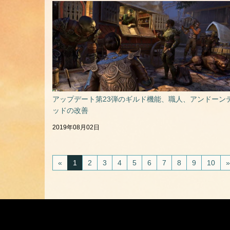
アップデート第23弾のギルド機能、職人、アンドーン
ッドの改善
2019年08月02日
«
1
2
3
4
5
6
7
8
9
10
»