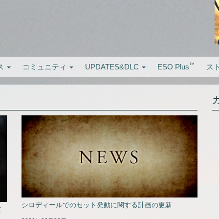
™
ス
コミュニティ
UPDATES&DLC
ESO Plus
ス
シロディールでのセット発動に関する計画の更新
て