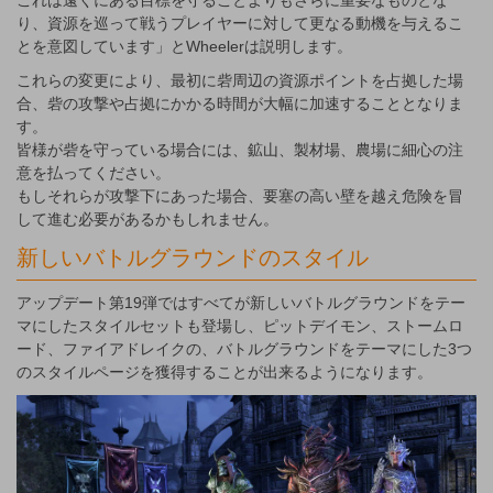
これは遠くにある目標を守ることよりもさらに重要なものとな
り、資源を巡って戦うプレイヤーに対して更なる動機を与えるこ
とを意図しています」とWheelerは説明します。
これらの変更により、最初に砦周辺の資源ポイントを占拠した場
合、砦の攻撃や占拠にかかる時間が大幅に加速することとなりま
す。
皆様が砦を守っている場合には、鉱山、製材場、農場に細心の注
意を払ってください。
もしそれらが攻撃下にあった場合、要塞の高い壁を越え危険を冒
して進む必要があるかもしれません。
新しいバトルグラウンドのスタイル
アップデート第19弾ではすべてが新しいバトルグラウンドをテー
マにしたスタイルセットも登場し、ピットデイモン、ストームロ
ード、ファイアドレイクの、バトルグラウンドをテーマにした3つ
のスタイルページを獲得することが出来るようになります。