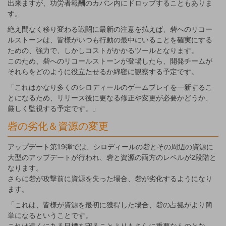
出来ますが、功労者報酬のカバン内にドロップすることもありま
す。
絶え間なく移り変わる戦闘に最新の注意を払えば、砦へのリコー
ルストーンは、皆様がいつも行動の最中にいることを確実にする
ための、強力で、しかしコストがかかるツールとなります。
このため、砦へのリコールストーンが登場したら、開発チームが
それらをどのように役立たせるか綿密に観察する予定です。
「これはかなり多くのシロディールのゲームプレイを一新するこ
とになるため、リリース後に更なる修正や変更が必要かどうか、
厳しく監視する予定です。」
砦の劣化＆資源の変更
アップデート第19弾では、シロディールの砦とその周辺の資源に
大型のアップデートが行われ、砦と資源の両方のレベルが2段階と
なります。
さらに砦が攻撃前に資源を失った場合、砦が劣化するようになり
ます。
「これは、皆様が資源を最初に獲得した場合、砦の占拠がより簡
単になるということです。