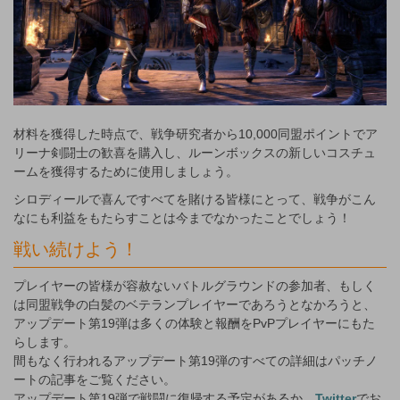
材料を獲得した時点で、戦争研究者から10,000同盟ポイントでア
リーナ剣闘士の歓喜を購入し、ルーンボックスの新しいコスチュ
ームを獲得するために使用しましょう。
シロディールで喜んですべてを賭ける皆様にとって、戦争がこん
なにも利益をもたらすことは今までなかったことでしょう！
戦い続けよう！
プレイヤーの皆様が容赦ないバトルグラウンドの参加者、もしく
は同盟戦争の白髪のベテランプレイヤーであろうとなかろうと、
アップデート第19弾は多くの体験と報酬をPvPプレイヤーにもた
らします。
間もなく行われるアップデート第19弾のすべての詳細はパッチノ
ートの記事をご覧ください。
アップデート第19弾で戦闘に復帰する予定があるか、
Twitter
でお