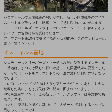
シロディールで三旗戦役の勢いが増し、新しい同盟戦争のアイテ
ム、バトルグラウンド、略奪、そしてそれ以上のものがエルダ
ー・スクロールズ・オンラインのPVPゲームモードに参加するプ
レイヤーの皆様に待ち受けています。
アップデート第19弾で登場する新たな機能を、このプレビュー記
事でご覧ください！
イスティルス基地
シロディールとリーパーズ・マーチの境界に位置するイスティル
ス基地は、かつては激しい戦いが起こった同盟戦争の要塞でした
が、今では、バトルグラウンドでの一連の激しい戦いの場となっ
ています。
この新しいマップの特徴は大きなアリーナが中心にあり、片側は
荒廃した塔に、もう片側は深い塹壕に囲まれています。
中でも注目すべきは、この新しいバトルグラウンドは半対称であ
ることです。
つまり、復活した場所に基づいて、各チームで移動するマップは
異なってくるのです。