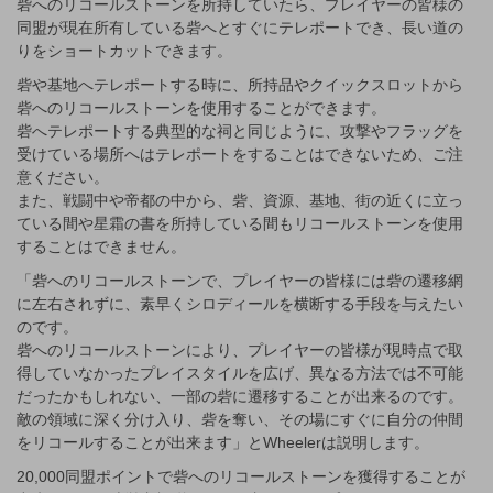
砦へのリコールストーンを所持していたら、プレイヤーの皆様の
同盟が現在所有している砦へとすぐにテレポートでき、長い道の
りをショートカットできます。
砦や基地へテレポートする時に、所持品やクイックスロットから
砦へのリコールストーンを使用することができます。
砦へテレポートする典型的な祠と同じように、攻撃やフラッグを
受けている場所へはテレポートをすることはできないため、ご注
意ください。
また、戦闘中や帝都の中から、砦、資源、基地、街の近くに立っ
ている間や星霜の書を所持している間もリコールストーンを使用
することはできません。
「砦へのリコールストーンで、プレイヤーの皆様には砦の遷移網
に左右されずに、素早くシロディールを横断する手段を与えたい
のです。
砦へのリコールストーンにより、プレイヤーの皆様が現時点で取
得していなかったプレイスタイルを広げ、異なる方法では不可能
だったかもしれない、一部の砦に遷移することが出来るのです。
敵の領域に深く分け入り、砦を奪い、その場にすぐに自分の仲間
をリコールすることが出来ます」とWheelerは説明します。
20,000同盟ポイントで砦へのリコールストーンを獲得することが