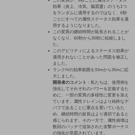
この変異が、6秒ごとに属性ステータス
効果（炎上、冷気、脳震盪）のうち1つ
をランダムに適用するのではなく、6秒
ごとにすべての属性ステータス効果を適
用するようになりました。
この変異の継続時間が延長されることが
なくなり、60秒から30秒に短縮しまし
た。
このアビリティによるステータス効果が
適用されないことがあった問題を修正し
ました。
ランクIVの効果範囲を33mから35mに拡
大しました。
開発者のコメント
：私たちは、使用例を
強化してそれぞれのパワーを定義するた
めに、一部の変異の多様性に変更を加え
ています。属性ドレインはより純粋なデ
バフであることに重点を置いているた
め、継続時間の延長はより適切であると
感じられます。その一方で、属性崩壊は
数回のパッチで追加された攻撃ボーナス
の強化が意図されています。