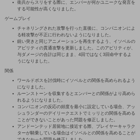
衛兵からスリをする際に、エンバーが何かユニークな発言を
する可能性が高くなりました。
ゲームプレイ
チャネリングされた攻撃を行った直後に、コンパニオンによ
る軽攻撃が不正に行われないようになりました。
鋭い突きと同じアニメーションを再生するよう、イソベルの
アビリティの貫通攻撃を更新しました。このアビリティが、
与ダメージの合計は同じまま、4回ではなく3回命中するよ
うになりました。
関係
ワールドボスを討伐時にイソベルとの関係を高められるよう
になりました。
ルーンストーンを収集するとエンバーとの関係がより高めら
れるようになりました。
コンパニオンの反応の頻度を最小に設定している場合、アッ
シュランダーのデイリークエストでミッリとの関係を高める
ことができないことがあった問題を修正しました。
アンドーンテッド居留地に接近する際、プレイヤーキャラク
ターが騎乗している場合はイソベルとの関係を高めることが
できなかった問題を修正しました。