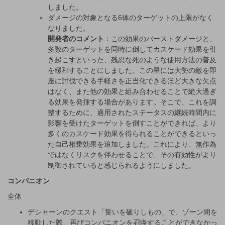
しました。
ダメージの対象となる6体のターゲットの上限がなく
なりました。
開発者のコメント
：この効果のバーストダメージと、
多数のターゲットを同時に倒してカスケード効果を引
き起こすといった、残忍な死のような使用方法の普及
を緩和することにしました。この星には大勢の敵を即
座に討伐できる手軽さを正当化できるほど大きな欠点
はなく、また他の効果と組み合わせることで絶大過ぎ
る効果を発揮する場合があります。そこで、これを調
整するために、適用されたステータスの継続時間内に
影響を受けたターゲットを倒すことができれば、より
多くのカスケード効果を得られることができるといっ
た自己相乗効果を追加しました。これにより、無作為
ではなくリスクを伴わせることで、その有効性がより
制御されていると感じられるようにしました。
コンパニオン
全体
デシャーンのクエスト「誓いを破りしもの」で、ゾーン間を
移動した際、再びコンパニオンを召喚することができなかっ