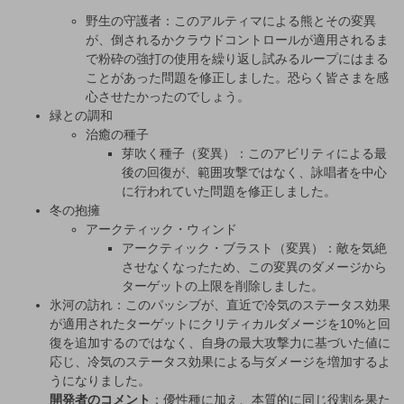
野生の守護者：このアルティマによる熊とその変異
が、倒されるかクラウドコントロールが適用されるま
で粉砕の強打の使用を繰り返し試みるループにはまる
ことがあった問題を修正しました。恐らく皆さまを感
心させたかったのでしょう。
緑との調和
治癒の種子
芽吹く種子（変異）：このアビリティによる最
後の回復が、範囲攻撃ではなく、詠唱者を中心
に行われていた問題を修正しました。
冬の抱擁
アークティック・ウィンド
アークティック・ブラスト（変異）：敵を気絶
させなくなったため、この変異のダメージから
ターゲットの上限を削除しました。
氷河の訪れ：このパッシブが、直近で冷気のステータス効果
が適用されたターゲットにクリティカルダメージを10%と回
復を追加するのではなく、自身の最大攻撃力に基づいた値に
応じ、冷気のステータス効果による与ダメージを増加するよ
うになりました。
開発者のコメント
：優性種に加え、本質的に同じ役割を果た