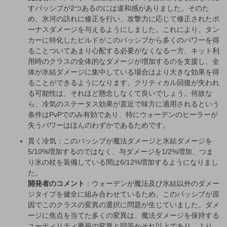
すパッシブが2つあるのには違和感がありました。そのた
め、氷河の訪れに修正を行い、攻撃力に応じて修正されたボ
ーナスダメージを与えるようにしました。これにより、タン
カーに特化したビルドがこのパッシブから多くのパワーを得
ることついてあまり心配する必要がなくなる一方、キット利
用時のクラスの全体的なダメージが増加するのを支援し、全
体が氷結ダメージに集中している場合はより大きな効果を得
ることができるようになります。クリティカル回復が失われ
る可能性は、それほど懸念しなくて良いでしょう。何故な
ら、冷気のステータス効果が直近で味方に適用されるという
条件はPvPでのみ有効であり、特にウォーデンのヒーラーが
失うパワーはほんのわずかであるためです。
貫く冷気：このパッシブが魔法ダメージと氷結ダメージを
5/10%増加するのではなく、与ダメージを1/2%増加、つま
り氷の杖を装備している間は6/12%増加するようになりまし
た。
開発者のコメント
：ウォーデンが魔法及び氷結以外のダメー
ジタイプを健全に組み合わせているため、このパッシブが原
因でこのクラスの変異の選択に問題が生じていました。ダメ
ージに焦点を当てた多くの変異は、魔法ダメージを保持する
ユーティリティ重視の変異と同等かそれ以上であり、より