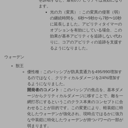
を詠唱すると、最初のアビリティは無効になり
ます。
光の力（変異）：この変異の侵害（弱）
の継続時間を、6秒〜9秒から7秒〜10秒
に延長しました。アビリティタイマーの
オプションを有効にしている場合、この
効果が基本アビリティを追跡しない代わ
りに、コアのアビリティの追跡を支援す
るようになりました。
ウォーデン
獣王
優性種：このパッシブが防具貫通力を495/990増加す
るのではなく、クリティカルダメージを2/4%増加す
るようになりました。
開発者のコメント
：このパッシブの焦点を、基本ダメ
ージからクリティカルダメージに移すことで、敵を一
網打尽にするというこのクラス本来のコンセプトに合
わせることが目的です。この変更により、軽装鎧に特
化したウォーデンが強化され、現時点ではるかに強力
な中装鎧に特化したウォーデンが持つパワーの一部が
弱まります。