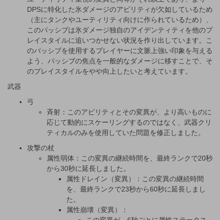
DPSに特化した氷ダメージのアビリティが欠如しているため
（主にタンクやユーティリティ向けに作られているため）、
このパッシブは氷ダメージ独自のアイデンティティを他のプ
レイスタイルに追いつかせない状況を作り出しています。こ
のパッシブを使用するプレイヤーに文脈上強い印象を与える
よう、パッシブの焦点を一般的なダメージに移すことで、そ
のプレイスタイルをやや向上したいと考えています。
武器
弓
斉射：このアビリティとその変異が、より高いものに
応じて動的にスケーリングするのではなく、武器クリ
ティカルのみを使用していた問題を修正しました。
攻撃の杖
属性弱体：この変異の継続時間を、最終ランクで20秒
から30秒に延長しました。
属性ドレイン（変異）：この変異の継続時間
を、最終ランクで23秒から60秒に延長しまし
た。
属性崩壊（変異）：