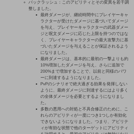
バックラッシュ：このアビリティとその変異を若干調
整しました。
最終ダメージが、継続時間中にプレイヤーキャ
ラクターが受けたダメージに基づいてダメージ
を与え、プレイヤーキャラクターの武器ダメー
ジと呪文ダメージに応じた上限を持つのではな
く、プレイヤーキャラクターの最大攻撃力に基
づいたダメージを与えることが保証されるよう
になりました。
最終ダメージは、基本的に最初の一撃よりも約
10%増加したダメージを与え、さらに追加で
200%まで増加することで、以前と同様のパワ
ーに到達するようになりました。
PvPのシナリオで絶大過ぎる効果を発揮しない
ように、最終ダメージに到達するにはより多く
の全体ダメージを必要とするようになりまし
た。
多数の悪用への対処と不具合修正のために、こ
れらのアビリティが一度につき1つしか有効化
できないようになりました。つまり、アビリテ
ィが有効な状態で他のターゲットにアビリティ