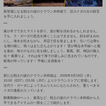
新登場になる戦士の波のクラウン木枠箱で、旧ヨクダの古の財宝
を手に入れましょう。
***
嵐が木でできたマストを折り、波が船を沈めるかもしれません。
でも、ラ・ガーダの意志を挫くことはできません。顔を砂まみれ
にし、海水を吐きながら、岸辺で目を覚まします。引いては満ち
る潮の様に、我々はまた立ち上がります！ 雷が鳴る水平線へと船
を進め、海そのものに名を残しましょう。暴風、獣、神話の擬人
化？ 船乗りよ、それは全て海での楽しみに含まれているのです。
航海が待っています！ 甲板に全員集合！
***
新たな戦士の波のクラウン木枠箱は、2026年3月19日（木）
10:00（EDT）/23:00（JST）よりクラウンストアに登場します。
古代ラ・ガーダによってタムリエルにもたらされた、驚くべきヨ
クダの遺産が入っています。
騎乗動物やペット、家具など、戦士の波のクラウン木枠箱から入
手できるアイテムの一部をここで紹介します。