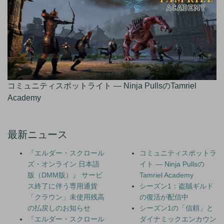
コミュニティスポットライト — Ninja PullsのTamriel
Academy
最新ニュース
『エルダー・スクロール
コミュニティスポットラ
ズ・オンライン 日本語
イト — Ninja Pullsの
版（DMM版）』 サービ
Tamriel Academy
ス終了に伴う専用通貨
シーズン1：盗賊ギルド
「クラウン」未使用残高
の復活が配信中
の払戻しのお知らせ
シーズン1の「信頼」と
『エルダー・スクロール
ダイナミックエンカウン