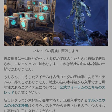
ネレイドの貴族に変装しよう
仮装用具は一回限りのセットを初めて購入したときに自動で解除
され、コレクションに加わります。これは戦士の波の木枠箱の一
部ではありません。
もちろん、こうしたアイテムは古代ヨクダの宝物庫にあるアイテ
ムの一部でしかありません。戦士の波の木枠箱から入手できる可
能性のある全アイテムについては、
公式フォーラムのこちらのス
レッド
をご覧ください。
新しいクラウン木枠箱が登場すると、現在入手できる
オルシニウ
ムの月の木枠箱
はクラウンストアから撤去されるので、今のうち
に忘れずに手に入れてください！