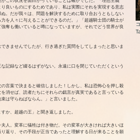
彼がこの状況を面白がっていることは確かでした。「理想主義
より良いものにするためであり、私は実際にそれを実現する意志
得ぬ。だが我々は、問題を解決するために取り合おうともしない
る力を人々に与えることができるのだ。」「超越騎士団の騎士が
コ
て強奪も働いていると噂になっていますが、それでどう世界が良
T
はできませんでしたが、行き過ぎた質問をしてしまったと思いま
正な記録など綴るはずがない。永遠に口を閉じていただくという
次の言葉で決まると確信しました！しかし、私は恐怖心を押し殺
女を消せば、読者たちにそれらの戯言が真実であると言っている
約束は守らねばならん。」と言いました。
ますか、超越の王」と聞き返しました。
ラ夫人。変革に犠牲は付き物だ。その変革が大きければ大きいほ
振り返り、その手段が正当であったと理解する日が来ることを願