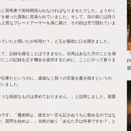
上に荷馬車で長時間揺られなければなりませんでした。ようやく
ドを被った護衛に見張られていました。そして、目の前には誇り
も上質なプレートアーマーを身に着け、その顔は兜で隠れていま
っていたと聞いたが何用だ？」と王が最初に口を開きました。
して、記録を綴ることはできません。当局はあなた方のことを扇
方にこの記録を正す機会を提供するために、ここにやって参りま
P
が仕事だというのに、虚偽なく我々の言葉を書き残すというの
言いました。
ような低俗なものは求めておりません。」と説明しました。親愛
のです。「魔術師よ、彼女が一言も記さぬうちに咎めるのではな
か。質問を始めよ。」当然の如く「あなた方は何者ですか？」と