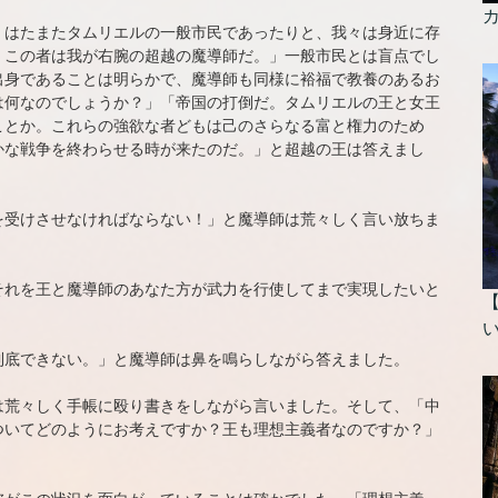
、はたまたタムリエルの一般市民であったりと、我々は身近に存
、この者は我が右腕の超越の魔導師だ。」一般市民とは盲点でし
出身であることは明らかで、魔導師も同様に裕福で教養のあるお
は何なのでしょうか？」「帝国の打倒だ。タムリエルの王と女王
ことか。これらの強欲な者どもは己のさらなる富と権力のため
かな戦争を終わらせる時が来たのだ。」と超越の王は答えまし
を受けさせなければならない！」と魔導師は荒々しく言い放ちま
それを王と魔導師のあなた方が武力を行使してまで実現したいと
到底できない。」と魔導師は鼻を鳴らしながら答えました。
は荒々しく手帳に殴り書きをしながら言いました。そして、「中
ついてどのようにお考えですか？王も理想主義者なのですか？」