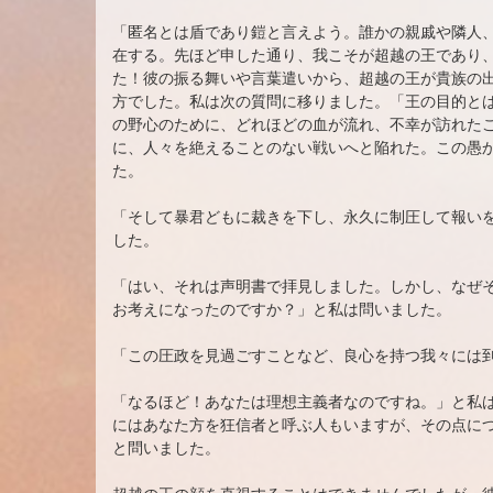
「匿名とは盾であり鎧と言えよう。誰かの親戚や隣人
在する。先ほど申した通り、我こそが超越の王であり
た！彼の振る舞いや言葉遣いから、超越の王が貴族の
方でした。私は次の質問に移りました。「王の目的と
の野心のために、どれほどの血が流れ、不幸が訪れた
に、人々を絶えることのない戦いへと陥れた。この愚
た。
「そして暴君どもに裁きを下し、永久に制圧して報い
した。
「はい、それは声明書で拝見しました。しかし、なぜ
お考えになったのですか？」と私は問いました。
「この圧政を見過ごすことなど、良心を持つ我々には
「なるほど！あなたは理想主義者なのですね。」と私
にはあなた方を狂信者と呼ぶ人もいますが、その点に
と問いました。