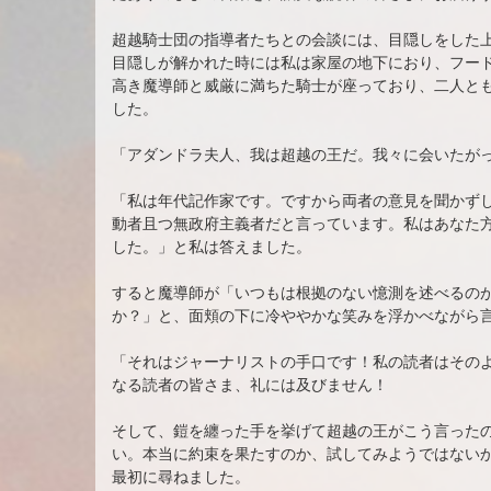
超越騎士団の指導者たちとの会談には、目隠しをした
目隠しが解かれた時には私は家屋の地下におり、フー
高き魔導師と威厳に満ちた騎士が座っており、二人と
した。
「アダンドラ夫人、我は超越の王だ。我々に会いたが
「私は年代記作家です。ですから両者の意見を聞かず
動者且つ無政府主義者だと言っています。私はあなた
した。」と私は答えました。
すると魔導師が「いつもは根拠のない憶測を述べるの
か？」と、面頬の下に冷ややかな笑みを浮かべながら
「それはジャーナリストの手口です！私の読者はその
なる読者の皆さま、礼には及びません！
そして、鎧を纏った手を挙げて超越の王がこう言った
い。本当に約束を果たすのか、試してみようではない
最初に尋ねました。