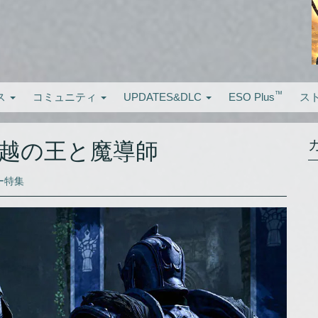
™
ス
コミュニティ
UPDATES&DLC
ESO Plus
ス
超越の王と魔導師
ー特集