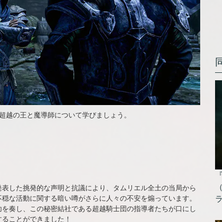
な超越の王と魔導師について学びましょう。
発表した挑発的な声明と抗議により、タムリエル全土の当局から
不穏な活動に関する暗い噂がさらに人々の不安を煽っています。
功を奏し、この秘密結社である超越騎士団の指導者たちが口にし
することができました！