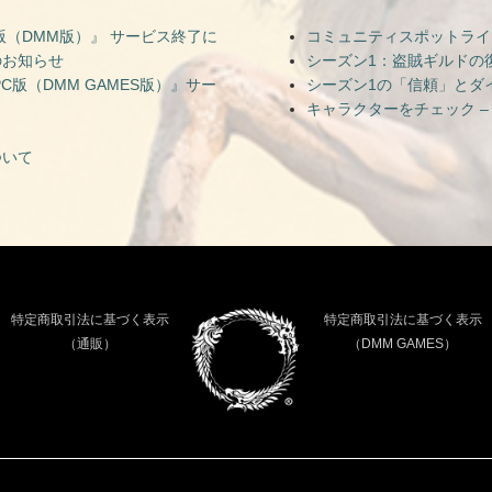
（DMM版）』 サービス終了に
コミュニティスポットライト — Ni
のお知らせ
シーズン1：盗賊ギルドの
版（DMM GAMES版）』サー
シーズン1の「信頼」とダ
キャラクターをチェック –
ついて
特定商取引法に基づく表示
特定商取引法に基づく表示
（通販）
（DMM GAMES）