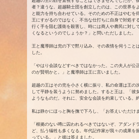
超越の王の顔を直視することはできませんでしたが、
者？違うな。超越騎士団を創立したのは、この世界を
と能力を持ち合わせている。そのための不正はやむを
王にすがるのではなく、不当な仕打ちに自身で対処す
行く手を阻む護衛を殺害し、時には商人や農民に対し
くなるというのでしょうか？」と問いただしました。
王と魔導師は兜の下で黙り込み、その表情を伺うこと
した。
「やはり会談などすべきではなかった。この夫人が公
のが賢明かと。」と魔導師は王に言いました。
超越の王はその兜を小さく横に振り、私の命運は王の
して平静を装うように努めました。すると王は、「彼
ようなものだ。それに、安全な会談を約束している。
私は静かにほっと胸を撫で下ろし、「お答えいただけ
「根拠のない噂に囚われるべきではないぞ、アダンド
ど、払う犠牲も多くなる。年代記作家が我々の成果を
っている。」と彼は答えました。