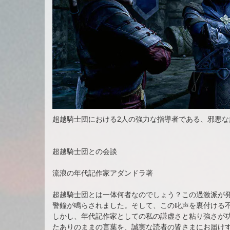
超越騎士団における2人の強力な指導者である、邪悪
超越騎士団との会談
流浪の年代記作家アダンドラ著
超越騎士団とは一体何者なのでしょう？この過激派が
警鐘が鳴らされました。そして、この叱声を裏付ける
しかし、年代記作家としての私の謙虚さと粘り強さが
たありのままの言葉を、誠実な読者の皆さまにお届け