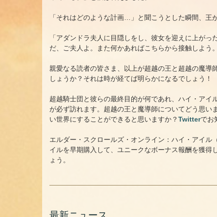
「それはどのような計画…」と聞こうとした瞬間、王
「アダンドラ夫人に目隠しをし、彼女を迎えに上がっ
だ、ご夫人よ。また何かあればこちらから接触しよう
親愛なる読者の皆さま、以上が超越の王と超越の魔導
しょうか？それは時が経てば明らかになるでしょう！
超越騎士団と彼らの最終目的が何であれ、ハイ・アイ
が必ず訪れます。超越の王と魔導師についてどう思い
い世界にすることができると思いますか？
Twitter
でお
エルダー・スクロールズ・オンライン：ハイ・アイル（Hi
イルを早期購入して、ユニークなボーナス報酬を獲得
ょう。
最新ニュース