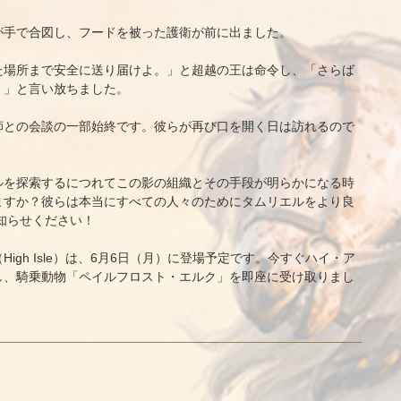
が手で合図し、フードを被った護衛が前に出ました。
た場所まで安全に送り届けよ。」と超越の王は命令し、「さらば
。」と言い放ちました。
師との会談の一部始終です。彼らが再び口を開く日は訪れるので
ルを探索するにつれてこの影の組織とその手段が明らかになる時
ますか？彼らは本当にすべての人々のためにタムリエルをより良
知らせください！
gh Isle）は、6月6日（月）に登場予定です。今すぐハイ・ア
し、騎乗動物「ペイルフロスト・エルク」を即座に受け取りまし