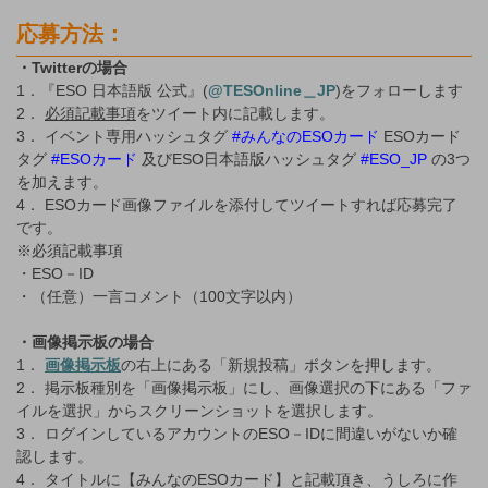
応募方法：
・Twitterの場合
1．『ESO 日本語版 公式』(
@TESOnline＿JP
)をフォローします
2．
必須記載事項
をツイート内に記載します。
3． イベント専用ハッシュタグ
#みんなのESOカード
ESOカード
タグ
#ESOカード
及びESO日本語版ハッシュタグ
#ESO_JP
の3つ
を加えます。
4． ESOカード画像ファイルを添付してツイートすれば応募完了
です。
※必須記載事項
・ESO－ID
・（任意）一言コメント（100文字以内）
・画像掲示板の場合
1．
画像掲示板
の右上にある「新規投稿」ボタンを押します。
2． 掲示板種別を「画像掲示板」にし、画像選択の下にある「ファ
イルを選択」からスクリーンショットを選択します。
3． ログインしているアカウントのESO－IDに間違いがないか確
認します。
4． タイトルに【みんなのESOカード】と記載頂き、うしろに作