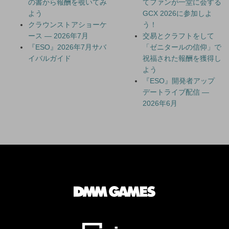
の書から報酬を覗いてみ
てファンが一堂に会する
よう
GCX 2026に参加しよ
クラウンストアショーケ
う！
ース — 2026年7月
交易とクラフトをして
『ESO』2026年7月サバ
「ゼニタールの信仰」で
イバルガイド
祝福された報酬を獲得し
よう
『ESO』開発者アップ
デートライブ配信 —
2026年6月