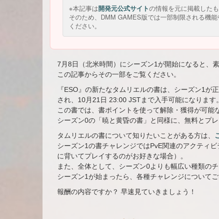
※本記事は
開発元公式サイト
の情報を元に掲載したも
そのため、DMM GAMES版では一部制限される
ください。
7月8日（北米時間）にシーズン1が開始になると、
この記事からその一部をご覧ください。
『ESO』の新たなタムリエルの書は、シーズン1が正式に
され、10月21日 23:00 JSTまで入手可能になります
この書では、書ポイントを使って解除・獲得が可能
シーズン0の「暁と黄昏の書」と同様に、無料とプ
タムリエルの書について知りたいことがある方は、
シーズン1の書チャレンジではPvE関連のアクティ
に背いてプレイするのがお好きな場合）。
また、全体として、シーズン0よりも幅広い種類の
シーズン1が始まったら、各種チャレンジについて
報酬の内容ですか？ 早速見ていきましょう！