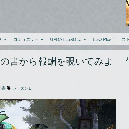
™
ス
コミュニティ
UPDATES&DLC
ESO Plus
ス
ルの書から報酬を覗いてみよ
の書
シーズン1