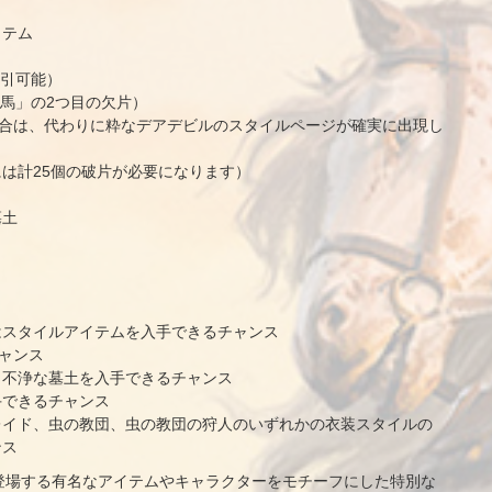
イテム
引可能）
馬」の2つ目の欠片）
合は、代わりに粋なデアデビルのスタイルページが確実に出現し
は計25個の破片が必要になります）
墓土
はスタイルアイテムを入手できるチャンス
チャンス
・不浄な墓土を入手できるチャンス
手できるチャンス
レイド、虫の教団、虫の教団の狩人のいずれかの衣装スタイルの
ンス
登場する有名なアイテムやキャラクターをモチーフにした特別な