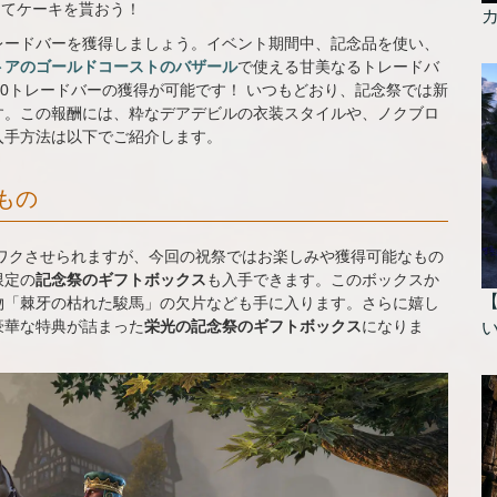
けてケーキを貰おう！
レードバーを獲得しましょう。イベント期間中、記念品を使い、
トアのゴールドコーストのバザール
で使える甘美なるトレードバ
200トレードバーの獲得が可能です！ いつもどおり、記念祭では新
す。この報酬には、粋なデアデビルの衣装スタイルや、ノクブロ
入手方法は以下でご紹介します。
もの
ワクさせられますが、今回の祝祭ではお楽しみや獲得可能なもの
限定の
記念祭のギフトボックス
も入手できます。このボックスか
物「棘牙の枯れた駿馬」の欠片なども手に入ります。さらに嬉し
豪華な特典が詰まった
栄光の記念祭のギフトボックス
になりま