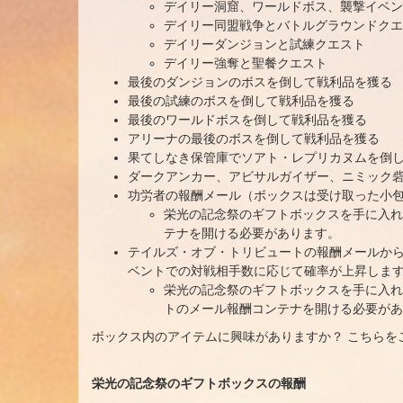
デイリー洞窟、ワールドボス、襲撃イベン
デイリー同盟戦争とバトルグラウンドクエ
デイリーダンジョンと試練クエスト
デイリー強奪と聖餐クエスト
最後のダンジョンのボスを倒して戦利品を獲る
最後の試練のボスを倒して戦利品を獲る
最後のワールドボスを倒して戦利品を獲る
アリーナの最後のボスを倒して戦利品を獲る
果てしなき保管庫でソアト・レプリカヌムを倒
ダークアンカー、アビサルガイザー、ニミック
功労者の報酬メール（ボックスは受け取った小
栄光の記念祭のギフトボックスを手に入れ
テナを開ける必要があります。
テイルズ・オブ・トリビュートの報酬メールか
ベントでの対戦相手数に応じて確率が上昇しま
栄光の記念祭のギフトボックスを手に入れ
トのメール報酬コンテナを開ける必要があ
ボックス内のアイテムに興味がありますか？ こちらを
栄光の記念祭のギフトボックスの報酬