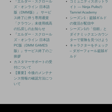
『エルダー・スクロール
コミュニティスポットラ
ズ・オンライン 日本語
イト — Ninja Pullsの
版（DMM版）』 サービ
Tamriel Academy
ス終了に伴う専用通貨
シーズン1：盗賊ギルド
「クラウン」未使用残高
の復活が配信中
の払戻しのお知らせ
シーズン1の「信頼」と
『エルダー・スクロール
ダイナミックエンカウン
ズ・オンライン 日本語
ターで冒険を見つけよう
PC版（DMM GAMES
キャラクターをチェック
版）』サービス終了のご
– ダガーフォール盗賊ギ
挨拶
ルド
カスタマーサポートの受
付について
【重要】今後のメンテナ
ンス情報の確認方法につ
いて