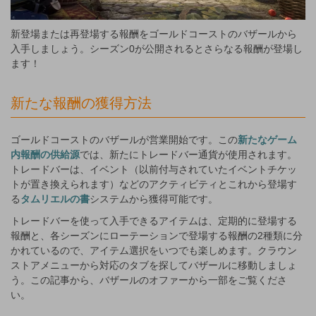
新登場または再登場する報酬をゴールドコーストのバザールから
入手しましょう。シーズン0が公開されるとさらなる報酬が登場し
ます！
新たな報酬の獲得方法
ゴールドコーストのバザールが営業開始です。この
新たなゲーム
内報酬の供給源
では、新たにトレードバー通貨が使用されます。
トレードバーは、イベント（以前付与されていたイベントチケッ
トが置き換えられます）などのアクティビティとこれから登場す
る
タムリエルの書
システムから獲得可能です。
トレードバーを使って入手できるアイテムは、定期的に登場する
報酬と、各シーズンにローテーションで登場する報酬の2種類に分
かれているので、アイテム選択をいつでも楽しめます。クラウン
ストアメニューから対応のタブを探してバザールに移動しましょ
う。この記事から、バザールのオファーから一部をご覧くださ
い。