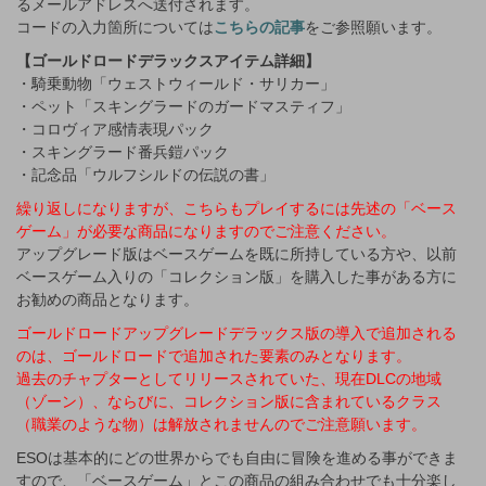
るメールアドレスへ送付されます。
コードの入力箇所については
こちらの記事
をご参照願います。
【ゴールドロードデラックスアイテム詳細】
・騎乗動物「ウェストウィールド・サリカー」
・ペット「スキングラードのガードマスティフ」
・コロヴィア感情表現パック
・スキングラード番兵鎧パック
・記念品「ウルフシルドの伝説の書」
繰り返しになりますが、こちらもプレイするには先述の「ベース
ゲーム」が必要な商品になりますのでご注意ください。
アップグレード版はベースゲームを既に所持している方や、以前
ベースゲーム入りの「コレクション版」を購入した事がある方に
お勧めの商品となります。
ゴールドロードアップグレードデラックス版の導入で追加される
のは、ゴールドロードで追加された要素のみとなります。
過去のチャプターとしてリリースされていた、現在DLCの地域
（ゾーン）、ならびに、コレクション版に含まれているクラス
（職業のような物）は解放されませんのでご注意願います。
ESOは基本的にどの世界からでも自由に冒険を進める事ができま
すので、「ベースゲーム」とこの商品の組み合わせでも十分楽し