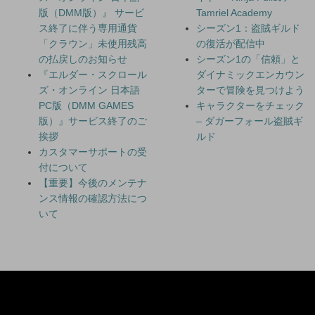
版（DMM版）』 サービ
Tamriel Academy
ス終了に伴う専用通貨
シーズン1：盗賊ギルド
「クラウン」未使用残高
の復活が配信中
の払戻しのお知らせ
シーズン1の「信頼」と
『エルダー・スクロール
ダイナミックエンカウン
ズ・オンライン 日本語
ターで冒険を見つけよう
PC版（DMM GAMES
キャラクターをチェック
版）』サービス終了のご
– ダガーフォール盗賊ギ
挨拶
ルド
カスタマーサポートの受
付について
【重要】今後のメンテナ
ンス情報の確認方法につ
いて