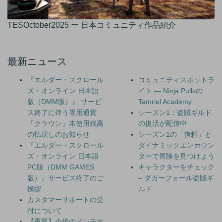
TESOctober2025 ー 日本コミュニティ作品紹介
最新ニュース
『エルダー・スクロール
コミュニティスポットラ
ズ・オンライン 日本語
イト — Ninja Pullsの
版（DMM版）』 サービ
Tamriel Academy
ス終了に伴う専用通貨
シーズン1：盗賊ギルド
「クラウン」未使用残高
の復活が配信中
の払戻しのお知らせ
シーズン1の「信頼」と
『エルダー・スクロール
ダイナミックエンカウン
ズ・オンライン 日本語
ターで冒険を見つけよう
PC版（DMM GAMES
キャラクターをチェック
版）』サービス終了のご
– ダガーフォール盗賊ギ
挨拶
ルド
カスタマーサポートの受
付について
【重要】今後のメンテナ