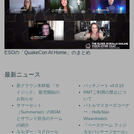
ESOの「QuakeCon At Home」のまとめ
最新ニュース
新クラウン木枠箱 「サ
パッチノート v4.0.10
イジック」 販売開始の
RMTご利用の禁止につ
お知らせ
いて
サマーセット
バトルマスターズコーナ
（Summerset）のBGM
ー：HollyStar-
とサウンド担当のチーム
Wisard/witch
の紹介
『ベースゲーム フィジ
エルダー・スクロール
カルパッケージセール』