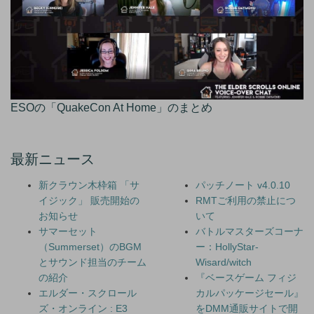
ESOの「QuakeCon At Home」のまとめ
最新ニュース
新クラウン木枠箱 「サ
パッチノート v4.0.10
イジック」 販売開始の
RMTご利用の禁止につ
お知らせ
いて
サマーセット
バトルマスターズコーナ
（Summerset）のBGM
ー：HollyStar-
とサウンド担当のチーム
Wisard/witch
の紹介
『ベースゲーム フィジ
エルダー・スクロール
カルパッケージセール』
ズ・オンライン : E3
をDMM通販サイトで開