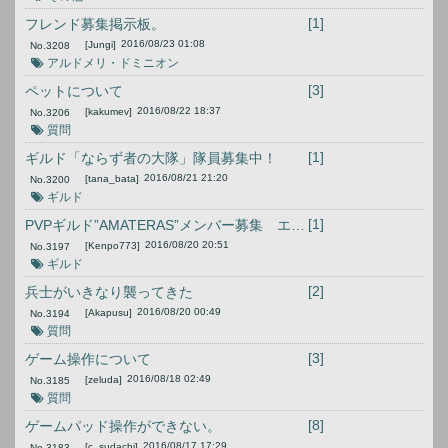
[1]
フレンド募集掲示板。
2016/08/23 01:08
[Jungi]
No.
3208
アルドメリ・ドミニオン
[3]
ペットについて
2016/08/22 18:37
[kakumev]
No.
3206
質問
[1]
ギルド「ならず者の大隊」隊員募集中！
2016/08/21 21:20
[tana_bata]
No.
3200
ギルド
[1]
PVPギルド”AMATERAS”メンバー募集 エボンハートパクト
2016/08/20 20:51
[Kenpo773]
No.
3197
ギルド
[2]
兵士がいきなり襲ってきた
2016/08/20 00:49
[Akapusu]
No.
3194
質問
[3]
ゲーム操作について
2016/08/18 02:49
[zeluda]
No.
3185
質問
[8]
ゲームパッド操作ができない。
2016/08/17 17:29
[c_sudachi]
No.
3183