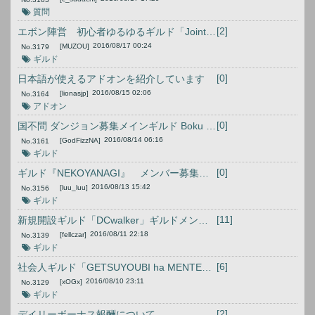
質問
[2]
エボン陣営 初心者ゆるゆるギルド「Joint Task Ebonheart」ギルメン募集
2016/08/17 00:24
[MUZOU]
No.
3179
ギルド
[0]
日本語が使えるアドオンを紹介しています
2016/08/15 02:06
[lionasjp]
No.
3164
アドオン
[0]
国不問 ダンジョン募集メインギルド Boku Mo Tatakau
2016/08/14 06:16
[GodFizzNA]
No.
3161
ギルド
[0]
ギルド『NEKOYANAGI』 メンバー募集 ☆初心者歓迎☆
2016/08/13 15:42
[luu_luu]
No.
3156
ギルド
[11]
新規開設ギルド「DCwalker」ギルドメンバー募集
2016/08/11 22:18
[fellczar]
No.
3139
ギルド
[6]
社会人ギルド「GETSUYOUBI ha MENTE」メンバー募集
2016/08/10 23:11
[xOGx]
No.
3129
ギルド
[2]
デイリーボーナス報酬について