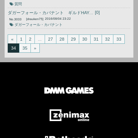
質問
[0]
ダガーフォール・カバナント ギルドHAYABUSA
2016/08/04 23:22
[drauken75]
No.
3033
ダガーフォール・カバナント
«
1
2
...
27
28
29
30
31
32
33
34
35
»