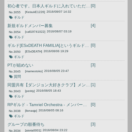
[0]
初心者です。日本人ギルドに入れていただけるところを探しています。
2016/08/07 14:32
[KeisukE1226]
No.
3055
ギルド
[4]
新規ギルドメンバー募集
2016/08/07 03:19
[call19741022]
No.
3054
ギルド
[0]
ギルド[ESxDEATH FAMILIA]というギルドのギルメン超絶募集中です☆
2016/08/06 19:29
[ESxDEATH]
No.
3050
ギルド
[3]
PTが組めない
2016/08/05 23:47
[mameotoko]
No.
3045
質問
[1]
同盟共有【ダンジョン大好きクラブ】メンバー募集！
2016/08/05 18:43
[peririy]
No.
3043
ギルド
[0]
RPギルド - Tamriel Orchestra - メンバー募集中です
2016/08/05 08:16
[lionasjp]
No.
3038
ギルド
[3]
グループの順番待ち
2016/08/04 23:22
[aioria0001]
No.
3034