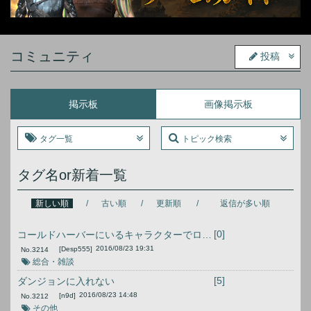
コミュニティ
投稿
掲示板
画像掲示板
タグ一覧
トピック検索
タグ名or新着一覧
新しい順
古い順
更新順
返信が多い順
[0]
コールドハーバーにいるキャラクターでログインできない
2016/08/23 19:31
[Desp555]
No.
3214
総合・雑談
[5]
ダンジョンに入れない
2016/08/23 14:48
[n9d]
No.
3212
その他