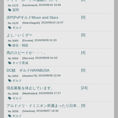
2016/08/10 19:49
[hachiman4]
No.
3123
質問
[0]
(EP)PvPギルドMoon and Stars
2016/08/10 14:57
[HelenDagoth]
No.
3120
ギルド
[0]
よし・いくぞー
2016/08/09 01:33
[Erumira]
No.
3065
総合・雑談
[4]
馬のスピードが・・・。
2016/08/09 01:03
[tfiys-eso]
No.
3064
キャラ育成
[0]
DC鯖 ギルドHAYABUSA
2016/08/08 22:06
[drauken75]
No.
3063
ギルド
[24]
現在募集を休止しています。
2016/08/08 17:27
[MadiAddict]
No.
3059
ギルド
[9]
アルドメリ・ドミニオン所属まったり日本人ギルド「Aozola」メンバー募集中！
2016/08/07 16:30
[UmeAme]
No.
3056
ギルド