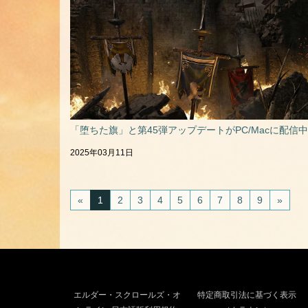
「堕ちた旗」と第45弾アップデートがPC/Macに配信中
2025年03月11日
«
1
2
3
4
5
6
7
8
9
»
エルダー・スクロールズ・オ
特定商取引法に基づく表示