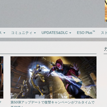
™
ス
コミュニティ
UPDATES&DLC
ESO Plus
ス
フ
第50弾アップデートで復讐キャンペーンがフルタイムで