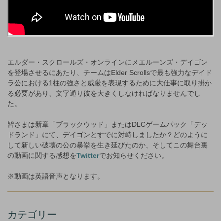
エルダー・スクロールズ・オンラインにメエルーンズ・デイゴン
を登場させるにあたり、チームはElder Scrollsで最も強力なデイド
ラ公における1柱の強さと威厳を表現するために大仕事に取り掛か
る必要があり、文字通り彼を大きくしなければなりませんでし
た。
皆さまは新章「ブラックウッド」またはDLCゲームパック「デッ
ドランド」にて、デイゴンとすでに対峙しましたか？どのように
して新しい破壊の公の暴挙を生き延びたのか、そしてこの舞台裏
の動画に関する感想を
Twitter
でお知らせください。
※動画は英語音声となります。
カテゴリー