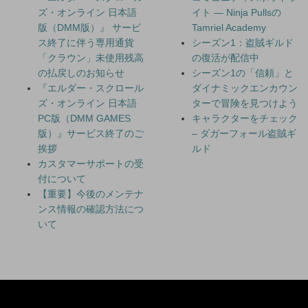
ズ・オンライン 日本語
イト — Ninja Pullsの
版（DMM版）』 サービ
Tamriel Academy
ス終了に伴う専用通貨
シーズン1：盗賊ギルド
「クラウン」未使用残高
の復活が配信中
の払戻しのお知らせ
シーズン1の「信頼」と
『エルダー・スクロール
ダイナミックエンカウン
ズ・オンライン 日本語
ターで冒険を見つけよう
PC版（DMM GAMES
キャラクターをチェック
版）』サービス終了のご
– ダガーフォール盗賊ギ
挨拶
ルド
カスタマーサポートの受
付について
【重要】今後のメンテナ
ンス情報の確認方法につ
いて