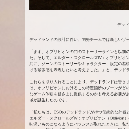
デッ
デッドランドの設計に伴い、開発チームでは新しいゾ
「まず、オブリビオンの門のストーリーラインと以前の
た。そして、エルダー・スクロールズIV：オブリビオン（Obl
共に、ゾーンのストーリーやキャラクター、設定の基
げる緊張感を表現したいと考えました。」と、デッドラン
これらを取り入れることにより、デッドランドは皆さ
は、オブリビオンにおけるこの特定箇所のゾーンがど
なゲーム体験を皆さまに提供するのかも考える必要が
域が誕生したのです。
「私たちは、ESOのデッドランドが持つ伝統的な外観
エルダー・スクロールズIV：オブリビオン（Oblivi
味深いものになるようにバランスが取れたときに、私