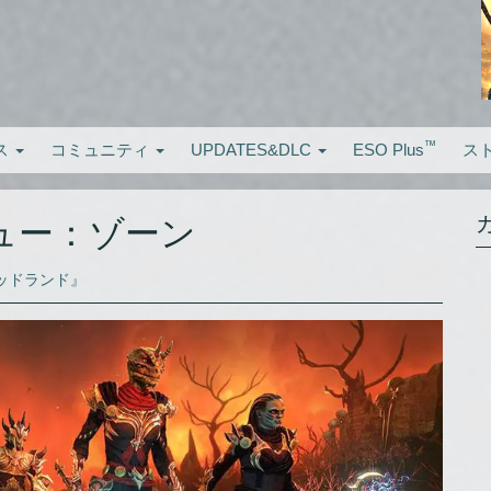
™
ス
コミュニティ
UPDATES&DLC
ESO Plus
ス
ュー：ゾーン
デッドランド』