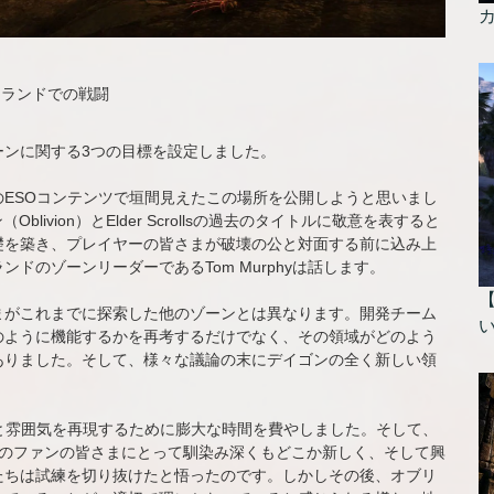
ドランドでの戦闘
ーンに関する3つの目標を設定しました。
ESOコンテンツで垣間見えたこの場所を公開しようと思いまし
ivion）とElder Scrollsの過去のタイトルに敬意を表すると
礎を築き、プレイヤーの皆さまが破壊の公と対面する前に込み上
ドのゾーンリーダーであるTom Murphyは話します。
まがこれまでに探索した他のゾーンとは異なります。開発チーム
のように機能するかを再考するだけでなく、その領域がどのよう
ありました。そして、様々な議論の末にデイゴンの全く新しい領
と雰囲気を再現するために膨大な時間を費やしました。そして、
on）のファンの皆さまにとって馴染み深くもどこか新しく、そして興
たちは試練を切り抜けたと悟ったのです。しかしその後、オブリ