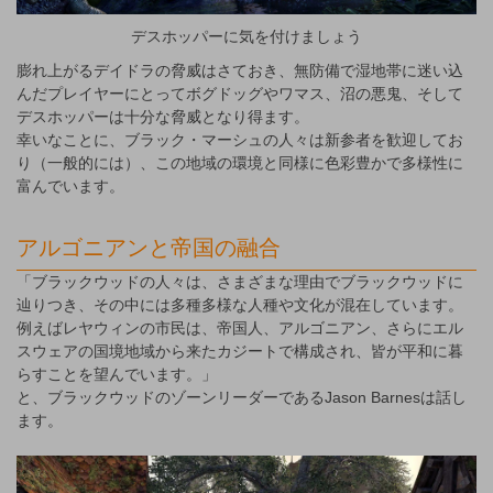
デスホッパーに気を付けましょう
膨れ上がるデイドラの脅威はさておき、無防備で湿地帯に迷い込
んだプレイヤーにとってボグドッグやワマス、沼の悪鬼、そして
デスホッパーは十分な脅威となり得ます。
幸いなことに、ブラック・マーシュの人々は新参者を歓迎してお
り（一般的には）、この地域の環境と同様に色彩豊かで多様性に
富んでいます。
アルゴニアンと帝国の融合
「ブラックウッドの人々は、さまざまな理由でブラックウッドに
辿りつき、その中には多種多様な人種や文化が混在しています。
例えばレヤウィンの市民は、帝国人、アルゴニアン、さらにエル
スウェアの国境地域から来たカジートで構成され、皆が平和に暮
らすことを望んでいます。」
と、ブラックウッドのゾーンリーダーであるJason Barnesは話し
ます。