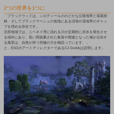
2つの世界を1つに
「ブラックウッドは、シロディールののどかな丘陵地帯と落葉樹
林、そしてブラックマーシュの低地にある沼地や湿地帯のギャッ
プを埋める存在です。
北部地域では、ニベネイ湾に流れる川が定期的に洪水を発生させ
る傾向にあり、長い間放棄された集落や廃墟となった城が点在す
る風景は、自然が持つ究極の力を物語っています。」
と、ESOのアートディレクターであるCJ Grebbは説明します。