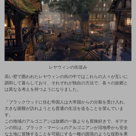
レヤウィンの街並み
高い壁で囲われたレヤウィンの街の中ではこれらの人々が互いに
調和して暮らしており、それぞれが独自の方法で、各々の故郷と
は異なる考えを持つようになりました。
「ブラックウッドに住む帝国人は大帝国からの分裂を受け入れ、
大きな困難が訪れようとも普通の生活を送ることを望んでいま
す。
この地域のアルゴニアンは故郷の一族よりも冒険好きで、ギデオ
ンの街は、ブラック・マーシュのアルゴニアンが沼地帯から安全
な土地に冒険することを可能にする一種の国境のような役割を果