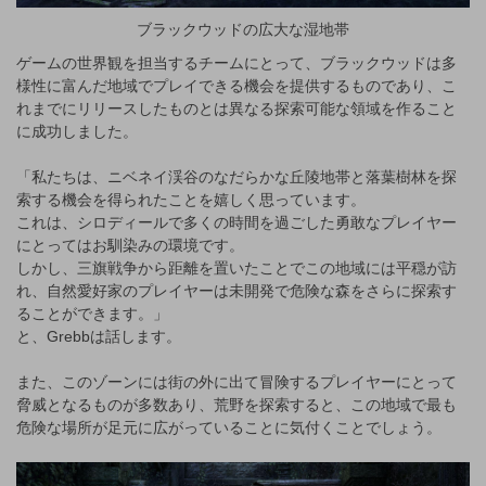
ブラックウッドの広大な湿地帯
ゲームの世界観を担当するチームにとって、ブラックウッドは多
様性に富んだ地域でプレイできる機会を提供するものであり、こ
れまでにリリースしたものとは異なる探索可能な領域を作ること
に成功しました。
「私たちは、ニベネイ渓谷のなだらかな丘陵地帯と落葉樹林を探
索する機会を得られたことを嬉しく思っています。
これは、シロディールで多くの時間を過ごした勇敢なプレイヤー
にとってはお馴染みの環境です。
しかし、三旗戦争から距離を置いたことでこの地域には平穏が訪
れ、自然愛好家のプレイヤーは未開発で危険な森をさらに探索す
ることができます。」
と、Grebbは話します。
また、このゾーンには街の外に出て冒険するプレイヤーにとって
脅威となるものが多数あり、荒野を探索すると、この地域で最も
危険な場所が足元に広がっていることに気付くことでしょう。