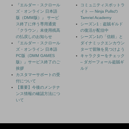
『エルダー・スクロール
コミュニティスポットラ
ズ・オンライン 日本語
イト — Ninja Pullsの
版（DMM版）』 サービ
Tamriel Academy
ス終了に伴う専用通貨
シーズン1：盗賊ギルド
「クラウン」未使用残高
の復活が配信中
の払戻しのお知らせ
シーズン1の「信頼」と
『エルダー・スクロール
ダイナミックエンカウン
ズ・オンライン 日本語
ターで冒険を見つけよう
PC版（DMM GAMES
キャラクターをチェック
版）』サービス終了のご
– ダガーフォール盗賊ギ
挨拶
ルド
カスタマーサポートの受
付について
【重要】今後のメンテナ
ンス情報の確認方法につ
いて