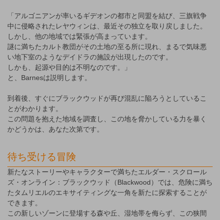
「アルゴニアンが率いるギデオンの都市と同盟を結び、三旗戦争
中に侵略されたレヤウィンは、最近その独立を取り戻しました。
しかし、他の地域では緊張が高まっています。
謎に満ちたカルト教団がその土地の至る所に現れ、まるで気味悪
い地下室のようなデイドラの施設が出現したのです。
しかも、起源や目的は不明なのです。」
と、Barnesは説明します。
到着後、すぐにブラックウッドが再び混乱に陥ろうとしているこ
とがわかります。
この問題を抱えた地域を調査し、この地を脅かしている力を暴く
かどうかは、あなた次第です。
待ち受ける冒険
新たなストーリーやキャラクターで満ちたエルダー・スクロール
ズ・オンライン：ブラックウッド（Blackwood）では、危険に満ち
たタムリエルのエキサイティングな一角を新たに探索することが
できます。
この新しいゾーンに登場する森や丘、湿地帯を侮らず、この狭間