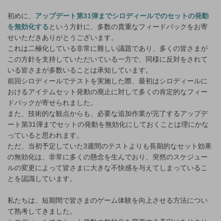
初めに、
アップデート第31弾までシロディールでのセットの発動
を無効化する
という方針に、多数の貴重なフィードバックをお寄
せいただきありがとうございます。
これは二極化している非常に難しい議題であり、多くの皆さまが
この方針を支持していただいている一方で、同様に反対をされて
いる皆さまが多数いることは承知しています。
前回シロディールでテストを実施した際、最初はシロディールに
おけるアイテムセット発動の廃止に対して多くの肯定的なフィー
ドバックが寄せられました。
また、技術的な観点からも、必要な追加作業が完了するアップデ
ート第31弾までセットの発動を無効化にしておくことは理にかな
っていると思われます。
ただ、当初予定していた3週間のテストよりも長期的なセット効果
の無効化は、非常に多くの懸念を生んでおり、突然のスケジュー
ルの変更によって皆さまに大きな不快感を与えてしまっているこ
とを認識しています。
私たちは、短期間で皆さまのゲーム体験を向上させる方法につい
て熟考してきました。