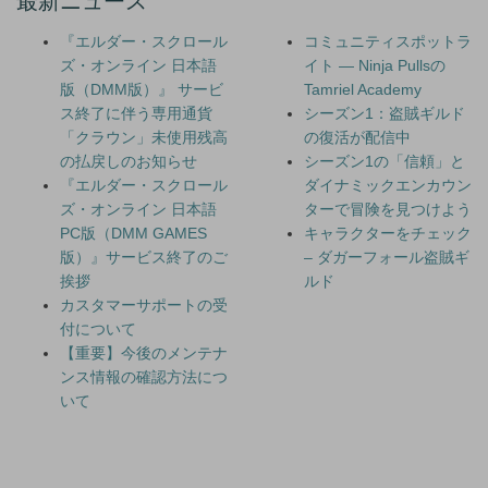
最新ニュース
『エルダー・スクロール
コミュニティスポットラ
ズ・オンライン 日本語
イト — Ninja Pullsの
版（DMM版）』 サービ
Tamriel Academy
ス終了に伴う専用通貨
シーズン1：盗賊ギルド
「クラウン」未使用残高
の復活が配信中
の払戻しのお知らせ
シーズン1の「信頼」と
『エルダー・スクロール
ダイナミックエンカウン
ズ・オンライン 日本語
ターで冒険を見つけよう
PC版（DMM GAMES
キャラクターをチェック
版）』サービス終了のご
– ダガーフォール盗賊ギ
挨拶
ルド
カスタマーサポートの受
付について
【重要】今後のメンテナ
ンス情報の確認方法につ
いて