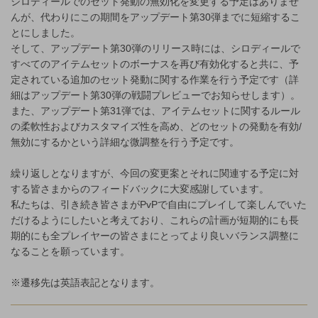
シロディールでのセット発動の無効化を変更する予定はありませ
んが、代わりにこの期間をアップデート第30弾までに短縮するこ
とにしました。
そして、アップデート第30弾のリリース時には、シロディールで
すべてのアイテムセットのボーナスを再び有効化すると共に、予
定されている追加のセット発動に関する作業を行う予定です（詳
細はアップデート第30弾の戦闘プレビューでお知らせします）。
また、アップデート第31弾では、アイテムセットに関するルール
の柔軟性およびカスタマイズ性を高め、どのセットの発動を有効/
無効にするかという詳細な微調整を行う予定です。
繰り返しとなりますが、今回の変更案とそれに関連する予定に対
する皆さまからのフィードバックに大変感謝しています。
私たちは、引き続き皆さまがPvPで自由にプレイして楽しんでいた
だけるようにしたいと考えており、これらの計画が短期的にも長
期的にも全プレイヤーの皆さまにとってより良いバランス調整に
なることを願っています。
※遷移先は英語表記となります。