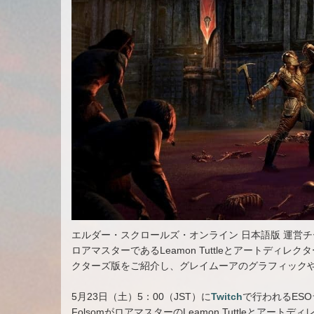
エルダー・スクロールズ・オンライン 日本語版 運営
ロアマスターであるLeamon Tuttleとアートディレ
クターズ版をご紹介し、グレイムーアのグラフィック
5月23日（土）5：00（JST）に
Twitch
で行われるESOラ
FolsomがロアマスターのLeamon Tuttleとアー