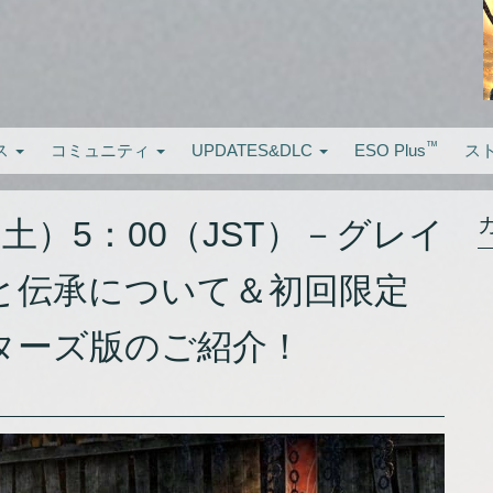
™
ス
コミュニティ
UPDATES&DLC
ESO Plus
ス
（土）5：00（JST）－グレイ
と伝承について＆初回限定
ターズ版のご紹介！