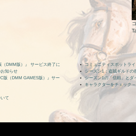
コ
T
（DMM版）』 サービス終了に
コミュニティスポットライト — Ni
のお知らせ
シーズン1：盗賊ギルドの
版（DMM GAMES版）』サー
シーズン1の「信頼」とダ
キャラクターをチェック –
ついて