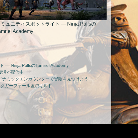
ミュニティスポットライト — Ninja Pullsの
amriel Academy
nja PullsのTamriel Academy
復活が配信中
イナミックエンカウンターで冒険を見つけよう
 ダガーフォール盗賊ギルド