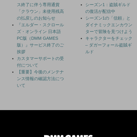
ス終了に伴う専用通貨
シーズン1：盗賊ギルド
「クラウン」未使用残高
の復活が配信中
の払戻しのお知らせ
シーズン1の「信頼」と
『エルダー・スクロール
ダイナミックエンカウン
ズ・オンライン 日本語
ターで冒険を見つけよう
PC版（DMM GAMES
キャラクターをチェック
版）』サービス終了のご
– ダガーフォール盗賊ギ
挨拶
ルド
カスタマーサポートの受
付について
【重要】今後のメンテナ
ンス情報の確認方法につ
いて