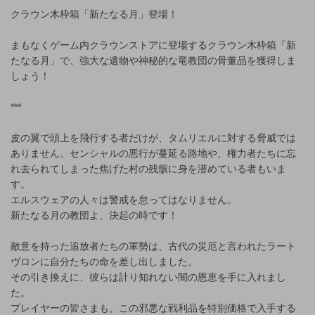
クラウン木枠箱「新たなる月」登場！
まもなくゲーム内クラウンストアに登場するクラウン木枠箱「新
たなる月」で、強大な遺物や神秘的な竜教団の骨董品を獲得しま
しょう！
***
皮の翼で頭上を飛行する者だけが、タムリエルに対する脅威では
ありません。センシャルの悪行が蔓延る路地や、権力者たちに忘
れ去られてしまった焦げた村の残骸に身を潜めている者もいま
す。
エルスウェアの人々は警戒を怠ってはなりません。
新たなる月の教団よ、決起の時です！
敵意を持った追放者たちの軍勢は、古代の災厄と言われたラート
ヴロンに自分たちの命を差し出しました。
その引き換えに、彼らは計り知れない闇の恩恵を手に入れまし
た。
プレイヤーの皆さまも、この邪悪な戦利品を特別価格で入手する