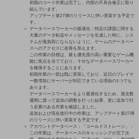
初期のコード作業は完了し、内部の不具合修正に取り
組んでいます。
アップデート第27弾のリリースに伴い実装する予定で
す。
データベースワーカーの最適化：特定の課題に関する
大量のデータ転送やメッセージを生成した時に、シス
テムが過負荷にならないように、ゲームのデータベー
スへのアクセスに改善を加えます。
この作業の目標は、最も優先度の高い重要なゲーム機
能に焦点を当てており、十分なデータベースワーカー
を確保することにあります。
初期作業の一部は既に実装しており、近日のプレイヤ
ー数増加にサーバーが対応できている理由の1つでも
あります。
データベースワーカーをより最適化するため、過去数
週間に渡って追加の調整を行った結果、更に追加で行
う必要のある作業を確認しました。
追加および現在進行中の作業は、アップデート第27弾
のリリースに伴い実装する予定です。
アカウントデータベース：「コールドストレージ」：
この作業は、データベースのキャッシングが完了次