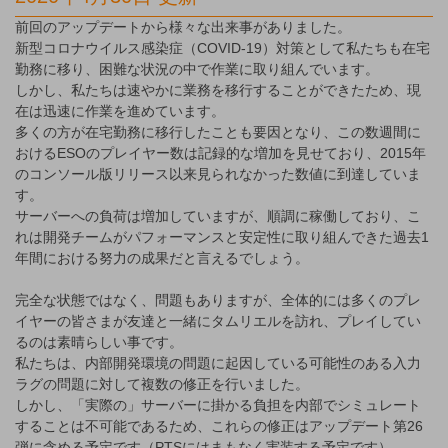
前回のアップデートから様々な出来事がありました。
新型コロナウイルス感染症（COVID-19）対策として私たちも在宅
勤務に移り、困難な状況の中で作業に取り組んでいます。
しかし、私たちは速やかに業務を移行することができたため、現
在は迅速に作業を進めています。
多くの方が在宅勤務に移行したことも要因となり、この数週間に
おけるESOのプレイヤー数は記録的な増加を見せており、2015年
のコンソール版リリース以来見られなかった数値に到達していま
す。
サーバーへの負荷は増加していますが、順調に稼働しており、こ
れは開発チームがパフォーマンスと安定性に取り組んできた過去1
年間における努力の成果だと言えるでしょう。
完全な状態ではなく、問題もありますが、全体的には多くのプレ
イヤーの皆さまが友達と一緒にタムリエルを訪れ、プレイしてい
るのは素晴らしい事です。
私たちは、内部開発環境の問題に起因している可能性のある入力
ラグの問題に対して複数の修正を行いました。
しかし、「実際の」サーバーに掛かる負担を内部でシミュレート
することは不可能であるため、これらの修正はアップデート第26
弾に含める予定です（PTSにはまもなく実装する予定です）。