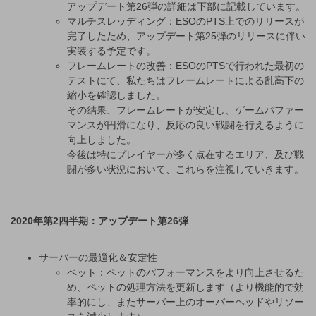
アップデート第26弾の詳細は下部に記載しています。
マルチスレッディング：ESOのPTS上でのリリースが
完了したため、アップデート第25弾のリリースに伴い
実装する予定です。
フレームレートの改善：ESOのPTSで行われた最初の
テストにて、私たちはフレームレートによる乱高下の
縮小を確認しました。
その結果、フレームレートが安定し、ゲームパファー
マンスが円滑になり、反応の良い戦闘を行えるように
向上しました。
今後は特にプレイヤーが多く点在するエリア、及び戦
闘が多い状況において、これらを注視していきます。
2020年第2四半期：アップデート第26弾
サーバーの最適化＆安定性
ペット：ペットのパフォーマンスをより向上させるた
め、ペットの処理方法を更新します（より機能的で効
率的にし、またサーバー上のオーバーヘッドやリソー