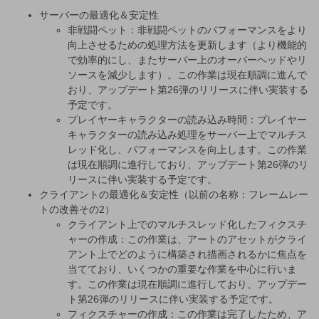
サーバーの最適化＆安定性
非戦闘ペット：非戦闘ペットのパフォーマンスをより
向上させるための処理方法を更新します（より機能的
で効率的にし、またサーバー上のオーバーヘッドやリ
ソースを減少します）。この作業は現在順調に進んで
おり、アップデート第26弾のリリースに伴い実装する
予定です。
プレイヤーキャラクターの読み込み時間：プレイヤー
キャラクターの読み込み処理をサーバー上でマルチス
レッド化し、パフォーマンスを向上します。この作業
は現在順調に進行しており、アップデート第26弾のリ
リースに伴い実装する予定です。
クライアントの最適化＆安定性（以前の名称：フレームレー
トの改善その2）
クライアント上でのマルチスレッド化したフィクスチ
ャーの作成：この作業は、アートのアセットがクライ
アント上でどのように構築され描画されるかに焦点を
当てており、いくつかの重要な作業を中心に行いま
す。この作業は現在順調に進行しており、アップデー
ト第26弾のリリースに伴い実装する予定です。
フィクスチャーの作成：この作業は完了したため、ア