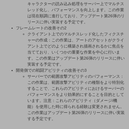
キャラクターの読み込み処理をサーバー上でマルチス
レッド化し、パフォーマンスを向上します。この作業
は現在順調に進行しており、アップデート第26弾のリ
リースに伴い実装する予定です。
フレームレートの改善その2
クライアント上でのマルチスレッド化したフィクスチ
ャーの作成：この作業は、アートのアセットがクライ
アント上でどのように構築され描画されるかに焦点を
当てており、いくつかの重要な作業を中心に行いま
す。この作業はアップデート第26弾のリリースに伴い
実装する予定です。
開発側での戦闘アビリティの改善その3
サーバーでの範囲攻撃アビリティのパフォーマンス：
この作業は、範囲攻撃アビリティの種類をより特別化
することで、これらのアビリティにおけるサーバーの
パフォーマンスをより効果的にすることを目的として
います。注意：これらのアビリティ（ダメージ/機
能）を使用した時に得られる経験は変更されません。
この作業はアップデート第26弾のリリースに伴い実装
する予定です。