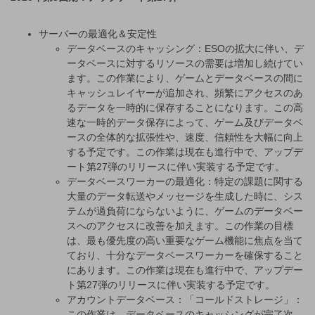
サーバーの最適化＆安定性
データベースのキャッシング：ESOの拡大に伴い、デ
ータベースに対するリソースの需要は増加し続けてい
ます。この作業により、ゲームとデータベースの間に
キャッシュレイヤーが追加され、頻繁にアクセスのあ
るデータを一時的に保存することになります。この高
速な一時的データ保存によって、ゲーム及びデータベ
ースの全体的な拡張性や、速度、信頼性を大幅に向上
する予定です。この作業は現在も進行中で、アップデ
ート第27弾のリリースに伴い実装する予定です。
データベースワーカーの最適化：特定の課題に関する
大量のデータ転送やメッセージを生成した時に、シス
テムが過負荷にならないように、ゲームのデータベー
スへのアクセスに改善を加えます。この作業の目標
は、最も優先度の高い重要なゲーム機能に焦点を当て
ており、十分なデータベースワーカーを確保すること
にあります。この作業は現在も進行中で、アップデー
ト第27弾のリリースに伴い実装する予定です。
アカウントデータベース：「コールドストレージ」：
この作業は、データベースのキャッシングが完了次