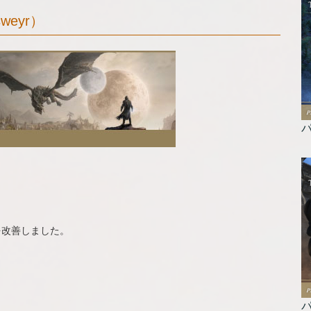
eyr）
パ
を改善しました。
パ