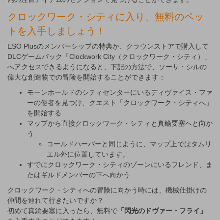
クロックワーク・シティに入り、無料のペッ
トを入手しましょう！
ESO Plusのメンバーシップの特典か、クラウンストアで購入して
DLCゲームパック「Clockwork City（クロックワーク・シティ）」
へアクセスできるようになると、下記の方法で、ソーサ・シルの
偉大な創造物での冒険を開始することができます：
モーンホールドのシティセンターにいるディヴァイス・ファ
ーの使者を見つけ、クエスト「クロックワーク・シティへ」
を開始する
マップから直接クロックワーク・シティと真鍮要塞へと向か
う
コールドハーバーと同じように、マップ上ではタムリ
エル外に位置しています。
すでにクロックワーク・シティのゾーンにいるフレンド、ま
たはギルドメンバーの下へ向かう
クロックワーク・シティへの冒険に向かう時には、機械仕掛けの
仲間を連れて行きたいですか？
初めて真鍮要塞に入ったら、無料で
「閃光のドヴァー・フライ」