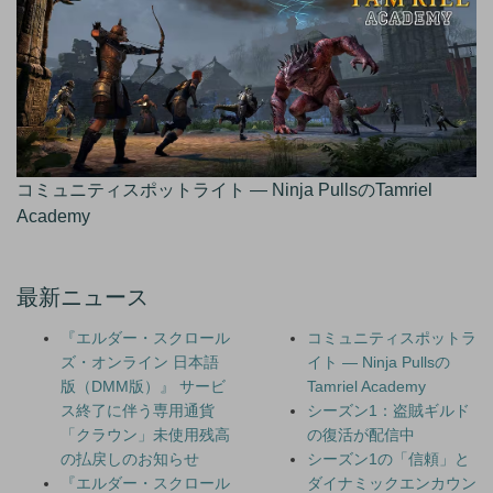
コミュニティスポットライト — Ninja PullsのTamriel
Academy
最新ニュース
『エルダー・スクロール
コミュニティスポットラ
ズ・オンライン 日本語
イト — Ninja Pullsの
版（DMM版）』 サービ
Tamriel Academy
ス終了に伴う専用通貨
シーズン1：盗賊ギルド
「クラウン」未使用残高
の復活が配信中
の払戻しのお知らせ
シーズン1の「信頼」と
『エルダー・スクロール
ダイナミックエンカウン