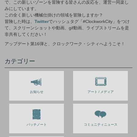
で、この新しいゾーンを冒険する皆さんの反応を、運営一同楽し
みにしています。
この全く新しい機械仕掛けの領域を冒険しますか？
冒険した時は、
Twitter
でハッシュタグ「#ClockworkCity」をつけ
て、スクリーンショットや動画、gif動画、ライブストリームを是
非共有してください！
アップデート第16弾と、クロックワーク・シティへようこそ！
カテゴリー
お知らせ
アート / メディア
パッチノート
コミュニティニュース