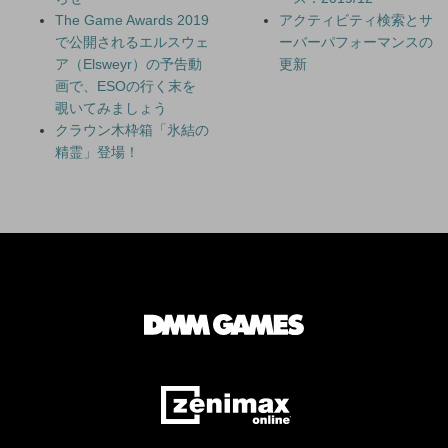
The Game Awards 2019
アクティビティ検索とサ
で公開されるエルスウェ
ーバーパフォーマンスの
ア（Elsweyr）の予告動
更新
画で、ESOの行く末を
覗いてみましょう
クラウン木枠箱「氷結の
精霊」登場！