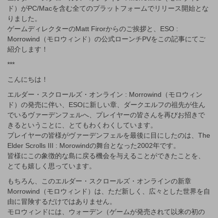
ド）がPC/Macを含む全てのプラットフォームでリリース開始とな
りました。
ゲームディレクターのMatt Firorからのご挨拶と、ESO :
Morrowind（モロウィンド）の公式ローンチPVをこの記事にてご
紹介します！
***
こんにちは！
エルダー・スクロールズ・オンライン : Morrowind（モロウィン
ド）の発売に伴い、ESOに新しい章、ダークエルフの祖先が住ん
でいるヴァーデンフェルへ、プレイヤーの皆さんを再びお招きで
きるということに、とてもわくわくしています。
プレイヤーの皆様がヴァーデンフェルを最後に目にしたのは、The
Elder Scrolls III : Morowindの舞台となった2002年です。
皆様にこの象徴的な島に戻る機会を与えることができたことを、
とても嬉しく思っています。
もちろん、このエルダー・スクロールズ・オンラインの新章
Morrowind（モロウィンド）は、ただ新しく、広々とした世界を自
由に冒険するだけではありません。
モロウィンドには、ウォーデン（ゲームが発売されて以来の初の