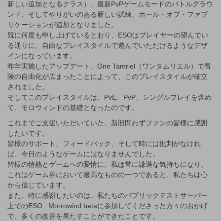
新しい追加となるクラス）、最新PvPゲームモードのバトルグラウ
ンド、そしてやりがいのある新しい試練、ホール・オブ・ファブ
リケーションが追加となりました。
既に何度も申し上げているとおり、ESOはプレイヤーの望んでい
る通りに、自由なプレイスタイルで遊んでいただけるようなデザ
インになっています。
昨年実施したアップデート、One Tamriel（ワンタムリエル）で冒
険の自由化が広まったことによって、このプレイスタイルが確立
されました。
そしてこのプレイスタイルは、PvE、PvP、シングルプレイを含め
て、モロウィンドの基礎となったのです。
これまでご支援いただいていた、新旧問わずファンの皆様に感謝
したいです。
皆様のサポート、フィードバック、そして時には批判がなけれ
ば、今日のようなゲームにはなりませんでした。
皆様の情熱とゲームへの愛情に、私は常に謙遜な気持ちになり、
これはゲーム界において最高なものの一つであると、私たちは心
から信じています。
また、特に感謝したいのは、私たちのパブリックテストサーバー
上でのESO : Morrowind betaに参加してくださった方々のおかげ
で、多くの改善を果たすことができたことです。