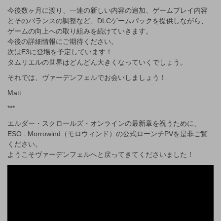
今後数ヶ月に渡り、一連の新しい内容の追加、ゲームプレイ内容
とそのバランスの調整など、DLCゲームパックを提供しながら、
ゲームの向上への取り組みを続けていきます。
今後の詳細情報にご期待ください。
次はE3に登場を予定しています！
タムリエルの世界はどんどん大きくなっていくでしょう。
それでは、ヴァーデンフェルでお会いしましょう！
Matt
***
エルダー・スクロールズ・オンラインの最新章を祝うために、
ESO : Morrowind（モロウィンド）の公式ローンチPVを是非ご覧
ください。
ようこそヴァーデンフェルへと戻ってきてくださいました！