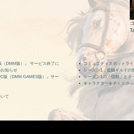
コ
T
（DMM版）』 サービス終了に
コミュニティスポットライト — Ni
のお知らせ
シーズン1：盗賊ギルドの
版（DMM GAMES版）』サー
シーズン1の「信頼」とダ
キャラクターをチェック –
ついて