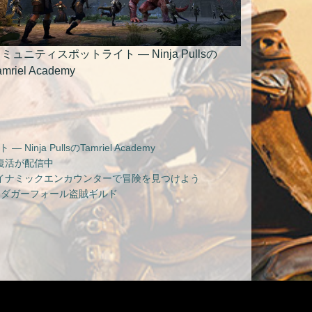
ミュニティスポットライト — Ninja Pullsの
amriel Academy
nja PullsのTamriel Academy
復活が配信中
イナミックエンカウンターで冒険を見つけよう
 ダガーフォール盗賊ギルド