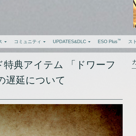
™
ス
コミュニティ
UPDATES&DLC
ESO Plus
ス
ド特典アイテム 「ドワーフ
の遅延について