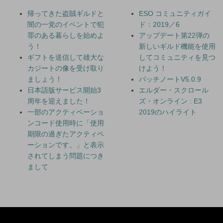
帰ってきた盗賊ギルドと
ESO コミュニティガイ
闇の一党のイベントで犯
ド：2019／6
罪のある暮らしを始めよ
アップデート第22弾の
う！
新しいギルド機能を使用
ギフトを送信して雄大な
してコミュニティを見つ
カジートの像を受け取り
けよう！
ましょう！
パッチノートV5.0.9
日本語版サービス開始3
エルダー・スクロール
周年を迎えました！
ズ・オンライン : E3
一部のアクティベーショ
2019のハイライト
ンコード使用時に「使用
期限の過ぎたアクティベ
ーションです。」と表示
されてしまう問題につき
まして