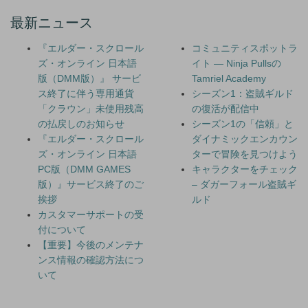
最新ニュース
『エルダー・スクロール
コミュニティスポットラ
ズ・オンライン 日本語
イト — Ninja Pullsの
版（DMM版）』 サービ
Tamriel Academy
ス終了に伴う専用通貨
シーズン1：盗賊ギルド
「クラウン」未使用残高
の復活が配信中
の払戻しのお知らせ
シーズン1の「信頼」と
『エルダー・スクロール
ダイナミックエンカウン
ズ・オンライン 日本語
ターで冒険を見つけよう
PC版（DMM GAMES
キャラクターをチェック
版）』サービス終了のご
– ダガーフォール盗賊ギ
挨拶
ルド
カスタマーサポートの受
付について
【重要】今後のメンテナ
ンス情報の確認方法につ
いて