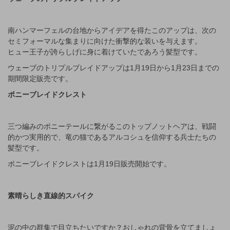
南ハンマーフェルの台地からアイデアを得たこのアップは、次の
セミフォーマルな集まりに向けた衝撃的な装いを与えます。
ヒュー王子が誇らしげに身に着けていたであろう髪型です。
ウェーブのトリプルブレイドアップは1月19日から1月23日までの
期間限定販売です。
ポニーブレイドクレスト
三つ編みのポニーテールに繋がるこのトップノットヘアは、戦闘
的かつ実用的で、竜の猫であるアルコシュを信仰する兵士たちの
髪型です。
ポニーブレイドクレストは1月19日販売開始です。
素晴らしき直線的スパイク
泥の中の群集で目立ちたいですか？おしゃれの背骨を立てましょ