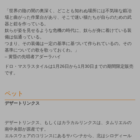
「世界の陰の闇の奥深く、どことも知れぬ場所には不気味な鍛冶
場と曲がった作業台があり、そこで迷い猫たちが自らのための武
器と鎧を作っている。
奴らが姿を見せるような危機の時代に、奴らが身に着けている装
備は似通っている。
つまり、その装備は一定の基準に基づいて作られているの。その
基準についての歌を歌っておくわ。」
– 黄昏の先唱者アダーラハイ
ドロ・マスラスタイルは1月26日から1月30日までの期間限定販売
です。
ペット
デザートリンクス
デザートリンクス、もしくはカラカルリンクスは、タムリエルの
南中央部が原産です。
エルスウェアのコリンスにあるサバンナから、北はシロディール