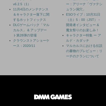
v6.2.5（1）
ー：アリーナ「ヴァテシ
11月4日のメンテナンス
ュラン洞穴」
＆キャラクター落下に関
ESOライブ：10月31日
するホットフィックス
（土）5：00（JST）－
DLCゲームパック「マル
開発者インタビュー &
カルス」 & アップデー
魔女祭りのお楽しみ！
ト第28弾の登場
キャラクター特集 ー ア
クラウンストアショーケ
ルド・カダッチ
ース：2020/11
マルカルスにおける伝説
の書物のプレビュー：リ
ーチのクランについて