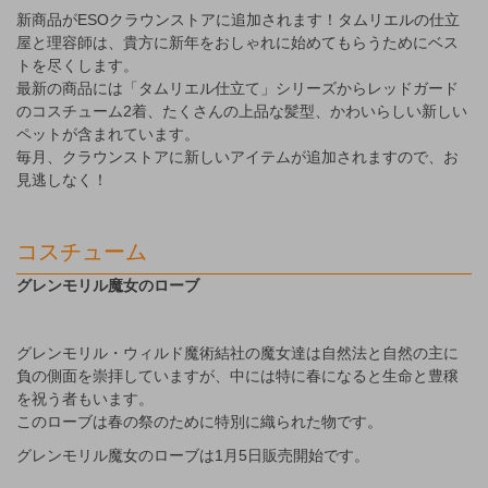
新商品がESOクラウンストアに追加されます！タムリエルの仕立
屋と理容師は、貴方に新年をおしゃれに始めてもらうためにベス
トを尽くします。
最新の商品には「タムリエル仕立て」シリーズからレッドガード
のコスチューム2着、たくさんの上品な髪型、かわいらしい新しい
ペットが含まれています。
毎月、クラウンストアに新しいアイテムが追加されますので、お
見逃しなく！
コスチューム
グレンモリル魔女のローブ
グレンモリル・ウィルド魔術結社の魔女達は自然法と自然の主に
負の側面を崇拝していますが、中には特に春になると生命と豊穣
を祝う者もいます。
このローブは春の祭のために特別に織られた物です。
グレンモリル魔女のローブは1月5日販売開始です。