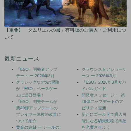
【重要】「タムリエルの書」有料版のご購入・ご利用につ
いて
最新ニュース
『ESO』開発者アップ
クラウンストアショーケ
デート ー 2026年3月
ース ー 2026年3月
クラシックな4つの冒険
『ESO』2026年3月サバ
が『ESO』ベースゲー
イバルガイド
ムに近日登場！
開発者メッセージ ー 第
『ESO』開発チームが
48弾アップデートのア
第49弾アップデートの
ビリティ更新
プレイヤー体験の改善に
新たにゴールドで購入可
ついて紹介
能になる騎乗動物で馬屋
黄金の追跡 ー シールの
を充実させよう