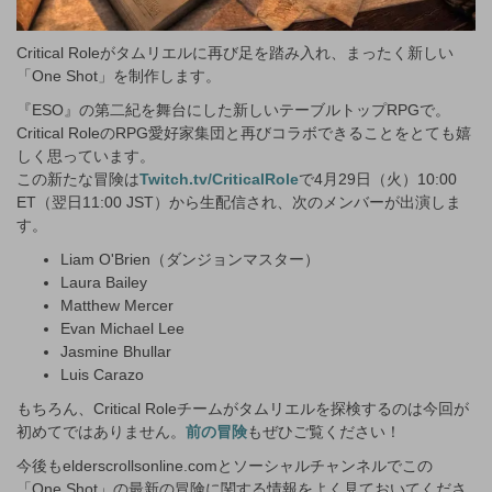
Critical Roleがタムリエルに再び足を踏み入れ、まったく新しい
「One Shot」を制作します。
『ESO』の第二紀を舞台にした新しいテーブルトップRPGで。
Critical RoleのRPG愛好家集団と再びコラボできることをとても嬉
しく思っています。
この新たな冒険は
Twitch.tv/CriticalRole
で4月29日（火）10:00
ET（翌日11:00 JST）から生配信され、次のメンバーが出演しま
す。
Liam O'Brien（ダンジョンマスター）
Laura Bailey
Matthew Mercer
Evan Michael Lee
Jasmine Bhullar
Luis Carazo
もちろん、Critical Roleチームがタムリエルを探検するのは今回が
初めてではありません。
前の冒険
もぜひご覧ください！
今後もelderscrollsonline.comとソーシャルチャンネルでこの
「One Shot」の最新の冒険に関する情報をよく見ておいてくださ