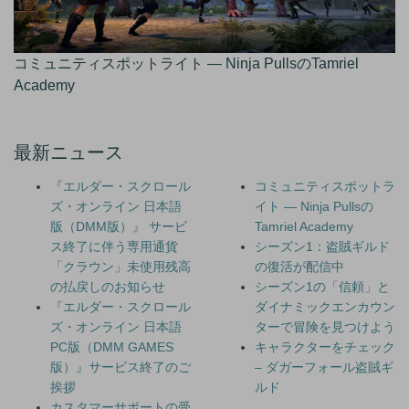
コミュニティスポットライト — Ninja PullsのTamriel
Academy
最新ニュース
『エルダー・スクロール
コミュニティスポットラ
ズ・オンライン 日本語
イト — Ninja Pullsの
版（DMM版）』 サービ
Tamriel Academy
ス終了に伴う専用通貨
シーズン1：盗賊ギルド
「クラウン」未使用残高
の復活が配信中
の払戻しのお知らせ
シーズン1の「信頼」と
『エルダー・スクロール
ダイナミックエンカウン
ズ・オンライン 日本語
ターで冒険を見つけよう
PC版（DMM GAMES
キャラクターをチェック
版）』サービス終了のご
– ダガーフォール盗賊ギ
挨拶
ルド
カスタマーサポートの受