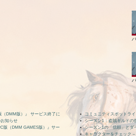
パ
パ
（DMM版）』 サービス終了に
コミュニティスポットライト — Ni
のお知らせ
シーズン1：盗賊ギルドの
版（DMM GAMES版）』サー
シーズン1の「信頼」とダ
キャラクターをチェック –