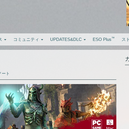
™
ス
コミュニティ
UPDATES&DLC
ESO Plus
ス
ノート