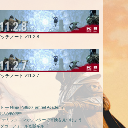
ッチノート v11.2.8
ッチノート v11.2.7
nja PullsのTamriel Academy
復活が配信中
イナミックエンカウンターで冒険を見つけよう
 ダガーフォール盗賊ギルド