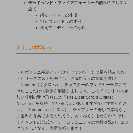
デッドランド・ファイアウォーカー
の個性の欠片3つ
全て
瞬くデイドラの小瓶
泡立つデイドラの小瓶
燃え立つデイドラの小瓶
新しい世界へ
テルヴァンニ半島とアポクリファのゾーンに足を踏み入れ、
デイリークエストを完了し、お気に入りの姉妹を選び、
「Necrom（ネクロム）」チャプターのプレイヤー全員に向
けたここだけの報酬を解除しましょう。このイベントへの参
加と報酬の受け取りには『The Elder Scrolls Online:
Necrom』を所持している必要がありますのでご注意くださ
い。「Necrom（ネクロム）」チャプターの奇妙で素晴らし
い世界を探索できると思うと、わくわくしませんか？ そし
てイベントの公式ページでコミュニティの進行状況のチェッ
クもお忘れなく。幸運を祈ります！