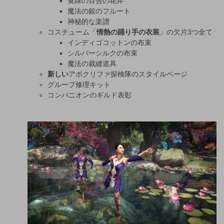
黄緑の百合の花弁
魔法の銀のフルート
神秘的な楽譜
コスチューム「
情熱の踊り手の衣装
」の欠片3つ全て
インディゴコットンの布束
シルバーシルクの布束
魔法の裁縫道具
新しい
アポクリファ探検隊のスタイルページ
グループ修理キット
コンパニオンのギルド表彰