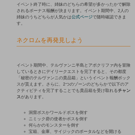
イベント終了時に、姉妹のどちらの希望が多かったかで解除
されるボーナス報酬が決まります。イベント期間中、2人の
姉妹のうちどちらが人気かは
公式ページ
で随時確認できま
す。
ネクロムを再発見しよう
イベント期間中、テルヴァンニ半島とアポクリファ内を冒険
しているときにデイリークエストを完了すると、その都度
「秘密のテルヴァンニの貴品箱」というイベント報酬ボック
スが貰えます。さらに、2つのゾーンのどちらかで以下のア
クティビティを完了することでも貴品箱を受け取れる
チャン
ス
があります。
洞窟ボスかワールドボスを倒す
ニミック砦の使者かボスを倒す
何らかのモンスターを倒す
宝箱、金庫、サイジックのポータルなどを開ける