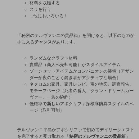
材料を収穫する
スリを行う
...他にもいろいろ！
「秘密のテルヴァンニの貴品箱」を開けると、以下のものが
手に入る
チャンス
があります。
ランダムなクラフト材料
貴重品（商人へ売却可能）かスタイルアイテム
ゾーンセットアイテムかコンパニオンの装備（アザン
ダーか夜のごとく鋭き者がアクティブな場合）
ネクロムの家具、家具レシピ、宝の地図、調査報告、
モチーフページ（死者の番人、クラン・ドリームカー
ヴァー、一族の協約）
低確率で
新しい
アポクリファ探検隊防具スタイルのペ
ージ（取引可能）
テルヴァンニ半島かアポクリファで初めてデイリークエスト
を完了すると受け取れる「
秘密のテルヴァンニの貴品箱
」