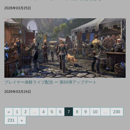
2026年03月25日
プレイヤー体験ライブ配信 ー 第50弾アップデート
2026年03月24日
«
1
2
...
4
5
6
7
8
9
10
...
230
231
»