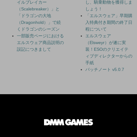
イルブレイカー
し、騎乗動物を獲得しま
（Scalebreaker）」と
しょう！
「ドラゴンの大地
「エルスウェア」早期購
（Dragonhold）」で続
入特典付き期間の終了日
くドラゴンのシーズン
程について
一部販売ページにおける
エルスウェア
エルスウェア商品説明の
（Elsweyr）が遂に実
誤記につきまして
装！ESOのクリエイテ
ィブディレクターからの
手紙
パッチノート v5.0.7