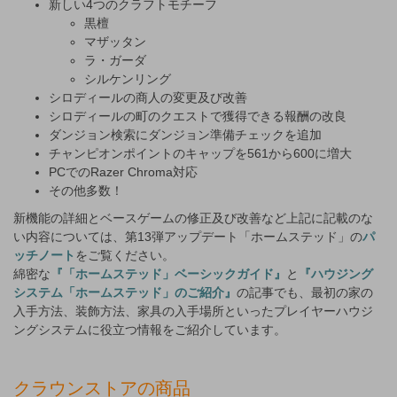
新しい4つのクラフトモチーフ
黒檀
マザッタン
ラ・ガーダ
シルケンリング
シロディールの商人の変更及び改善
シロディールの町のクエストで獲得できる報酬の改良
ダンジョン検索にダンジョン準備チェックを追加
チャンピオンポイントのキャップを561から600に増大
PCでのRazer Chroma対応
その他多数！
新機能の詳細とベースゲームの修正及び改善など上記に記載のな
い内容については、第13弾アップデート「ホームステッド」の
パ
ッチノート
をご覧ください。
綿密な
『「ホームステッド」ベーシックガイド』
と
『ハウジング
システム「ホームステッド」のご紹介』
の記事でも、最初の家の
入手方法、装飾方法、家具の入手場所といったプレイヤーハウジ
ングシステムに役立つ情報をご紹介しています。
クラウンストアの商品