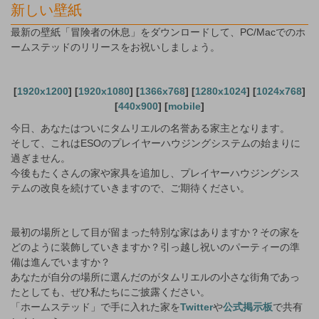
新しい壁紙
最新の壁紙「冒険者の休息」をダウンロードして、PC/Macでのホ
ームステッドのリリースをお祝いしましょう。
[
1920x1200
] [
1920x1080
] [
1366x768
] [
1280x1024
] [
1024x768
]
[
440x900
] [
mobile
]
今日、あなたはついにタムリエルの名誉ある家主となります。
そして、これはESOのプレイヤーハウジングシステムの始まりに
過ぎません。
今後もたくさんの家や家具を追加し、プレイヤーハウジングシス
テムの改良を続けていきますので、ご期待ください。
最初の場所として目が留まった特別な家はありますか？その家を
どのように装飾していきますか？引っ越し祝いのパーティーの準
備は進んでいますか？
あなたが自分の場所に選んだのがタムリエルの小さな街角であっ
たとしても、ぜひ私たちにご披露ください。
「ホームステッド」で手に入れた家を
Twitter
や
公式掲示板
で共有