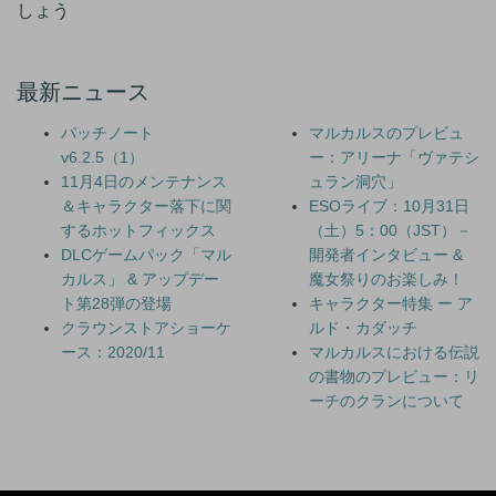
しょう
最新ニュース
パッチノート
マルカルスのプレビュ
v6.2.5（1）
ー：アリーナ「ヴァテシ
11月4日のメンテナンス
ュラン洞穴」
＆キャラクター落下に関
ESOライブ：10月31日
するホットフィックス
（土）5：00（JST）－
DLCゲームパック「マル
開発者インタビュー &
カルス」 & アップデー
魔女祭りのお楽しみ！
ト第28弾の登場
キャラクター特集 ー ア
クラウンストアショーケ
ルド・カダッチ
ース：2020/11
マルカルスにおける伝説
の書物のプレビュー：リ
ーチのクランについて