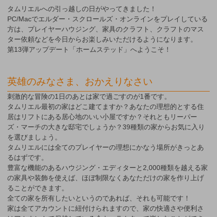
タムリエルへの引っ越しの日がやってきました！
PC/Macでエルダー・スクロールズ・オンラインをプレイしている
方は、プレイヤーハウジング、家具のクラフト、クラフトのマス
ター依頼などを今日からお楽しみいただけるようになります。
第13弾アップデート「ホームステッド」へようこそ！
英雄のみなさま、おかえりなさい
刺激的な冒険の1日のあとは家で過ごすのが1番です。
タムリエル最初の家はどこ建てますか？あなたの理想的とする住
居はリフトにある居心地のいい小屋ですか？それともリーパー
ズ・マーチの大きな邸宅でしょうか？39種類の家からお気に入り
を選びましょう。
タムリエルには全てのプレイヤーの理想にかなう場所がきっとあ
るはずです。
豊富な機能のあるハウジング・エディターと2,000種類を越える家
の家具や装飾を使えば、ほぼ制限なくあなただけの家を作り上げ
ることができます。
全ての家を所有したいというのであれば、それも可能です！
家は全てアカウントに紐付けられますので、家の快適さや便利さ