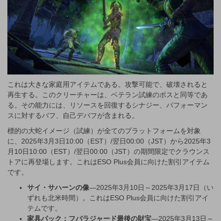
これは大きな家庭用アイテムである。攻撃可能で、破壊されると
再生する。このクリーチャーは、ベテラン試練のボスと同等であ
る。その能力には、リソースを回復するシナジー、パフォーマン
スに対するバフ、自己デバフが含まれる。
標的の大蛇イメージ（試練）が全てのプラットフォームを対象
に、2025年3月3日10:00（EST）/翌日00:00（JST）から2025年3
月10日10:00（EST）/翌日00:00（JST）の期間限定でクラウンス
トアに再登場します。これはESO Plus会員に向けた割引アイテム
です。
サイ・サハーンの像
—2025年3月10日～2025年3月17日（い
ずれも北米時間）。これはESO Plus会員に向けた割引アイ
テムです。
家具パック：フバラジャード最後の財宝
—2025年3月13日～