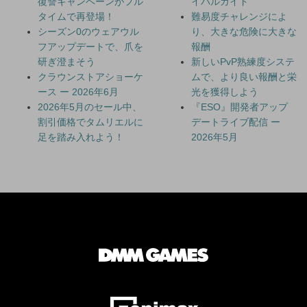
復讐キャンペーンがフル
イバルガイド
タイムで再登場！
難易度チャレンジによ
シーズン0のウェアウル
り、大きな危険に大きな
フアップデートで、爪を
報酬
研ぎ澄まそう
新しいPvP熟練度システ
クラウンストアショーケ
ムで、より良い報酬と栄
ース ー 2026年6月
光を獲得しよう
2026年5月のセール中、
『ESO』開発者アップ
割引価格でタムリエルに
デートライブ配信 ー
足を踏み入れよう！
2026年5月