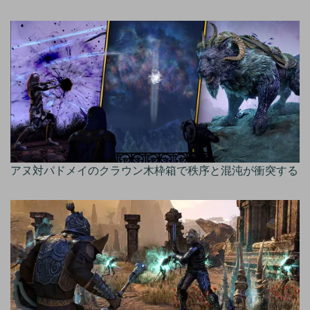
アヌ対パドメイのクラウン木枠箱で秩序と混沌が衝突する