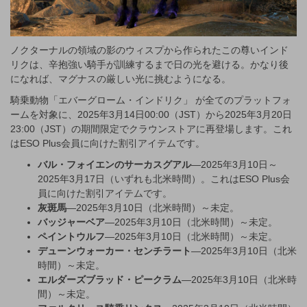
ノクターナルの領域の影のウィスプから作られたこの尊いインド
リクは、辛抱強い騎手が訓練するまで日の光を避ける。かなり後
になれば、マグナスの厳しい光に挑むようになる。
騎乗動物「エバーグローム・インドリク」 が全てのプラットフォ
ームを対象に、2025年3月14日00:00（JST）から2025年3月20日
23:00（JST）の期間限定でクラウンストアに再登場します。これ
はESO Plus会員に向けた割引アイテムです。
バル・フォイエンのサーカスグアル
—2025年3月10日～
2025年3月17日（いずれも北米時間）。これはESO Plus会
員に向けた割引アイテムです。
灰斑馬
—2025年3月10日（北米時間）～未定。
バッジャーベア
—2025年3月10日（北米時間）～未定。
ペイントウルフ
—2025年3月10日（北米時間）～未定。
デューンウォーカー・センチラート
—2025年3月10日（北米
時間）～未定。
エルダーズブラッド・ピークラム
—2025年3月10日（北米時
間）～未定。