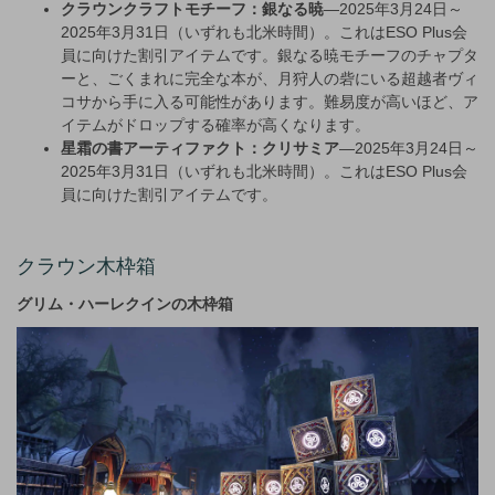
クラウンクラフトモチーフ：銀なる暁
—2025年3月24日～
2025年3月31日（いずれも北米時間）。これはESO Plus会
員に向けた割引アイテムです。銀なる暁モチーフのチャプタ
ーと、ごくまれに完全な本が、月狩人の砦にいる超越者ヴィ
コサから手に入る可能性があります。難易度が高いほど、ア
イテムがドロップする確率が高くなります。
星霜の書アーティファクト：クリサミア
—2025年3月24日～
2025年3月31日（いずれも北米時間）。これはESO Plus会
員に向けた割引アイテムです。
クラウン木枠箱
グリム・ハーレクインの木枠箱