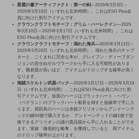
星霜の書アーティファクト：第一の剣
—2025年3月3日～
2025年3月10日（いずれも北米時間）。これはESO Plus会
員に向けた割引アイテムです。
クラウンクラフトモチーフ：グリム・ハーレクイン
—2025
年3月10日～2025年3月17日（いずれも北米時間）。これは
ESO Plus会員に向けた割引アイテムです。
クラウンクラフトモチーフ：溺れた海兵—
2025年3月13日～
2025年3月20日（いずれも北米時間）。溺れた海兵のチャプ
ターと、ごくまれに完全な本が、グレイブン・ディープダン
ジョンの息せぬゼルヴラークから手に入る可能性がありま
す。難易度が高いほど、アイテムがドロップする確率が高く
なります。
海賊スケルトン武器パック
—2025年3月17日～2025年3月24
日（いずれも北米時間）。これはESO Plus会員に向けた割
引アイテムです。仮面のページはブラックハート・ヘヴン
（ベテラン）のブラックハート船長を倒すと低確率で手に入
ります。肩防具のページは赤髭グリリオンからアンドーンテ
ッドの鍵50個で購入するか、アンドーンテッドの鍵1個で交
換できるグリリオンの謎の貴品箱から手に入れることができ
ます。実績「徹底的な略奪」を獲得していると、両アイテム
のドロップ確率が上がります。