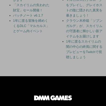
「スカイリムの失われた
をプレイし、グレイホス
財宝」セール開催！
トの陰に隠された真実を
パッチノート v6.1.7
暴きましょう！
1年に渡る冒険を締めく
クラウン木枠箱「ソブン
くるDLC「マルカルス」
ガルデ」が、スカイリム
とゲーム内イベント
の守護者に輝かしい新ア
イテムをお届けします
1年に渡るスカイリムの
闇の中心の終焉に関する
プレビューをTwitchで視
聴しましょう