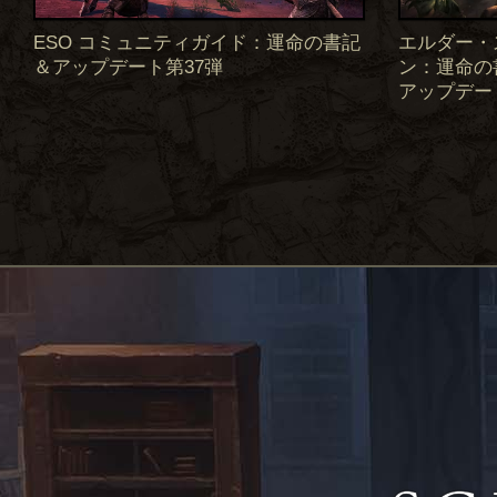
ESO コミュニティガイド：運命の書記
エルダー・
＆アップデート第37弾
ン：運命の書記
アップデー