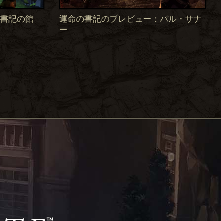
 書記の館
運命の書記のプレビュー：バル・サナ
ー