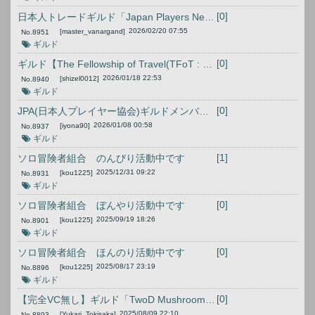
[0]
日本人トレードギルド「Japan Players Network」メンバー募集中
2026/02/20 07:55
[master_vanargand]
No.
8951
ギルド
[0]
ギルド【The Fellowship of Travel(TFoT : 旅の仲間)】へ
2026/01/18 22:53
[shizel0012]
No.
8940
ギルド
[0]
JPA(日本人プレイヤー協会)ギルドメンバー募集
2026/01/08 00:58
[iyona90]
No.
8937
ギルド
[1]
ソロ冒険者組合 のんびり活動中です
2025/12/31 09:22
[kou1225]
No.
8931
ギルド
[0]
ソロ冒険者組合 ぼんやり活動中です
2025/09/19 18:26
[kou1225]
No.
8901
ギルド
[0]
ソロ冒険者組合 ほんのり活動中です
2025/08/17 23:19
[kou1225]
No.
8896
ギルド
[0]
【完全VC無し】ギルド「TwoD Mushroom RG」【メンバー募集！】
2025/08/09 22:10
[Yukari_Tokisaka]
No.
8893