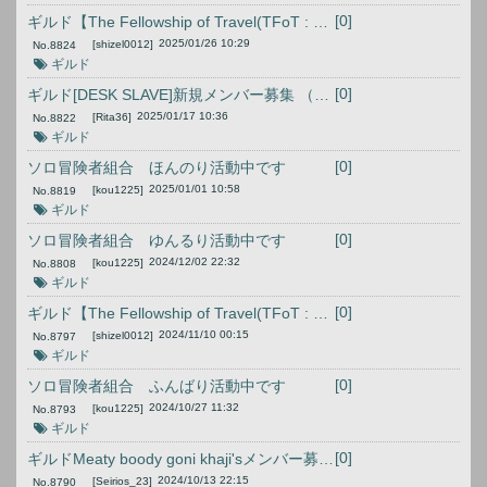
[0]
ギルド【The Fellowship of Travel(TFoT : 旅の仲間)】へ
2025/01/26 10:29
[shizel0012]
No.
8824
ギルド
[0]
ギルド[DESK SLAVE]新規メンバー募集 （ディスコード導入推奨）
2025/01/17 10:36
[Rita36]
No.
8822
ギルド
[0]
ソロ冒険者組合 ほんのり活動中です
2025/01/01 10:58
[kou1225]
No.
8819
ギルド
[0]
ソロ冒険者組合 ゆんるり活動中です
2024/12/02 22:32
[kou1225]
No.
8808
ギルド
[0]
ギルド【The Fellowship of Travel(TFoT : 旅の仲間)】へ
2024/11/10 00:15
[shizel0012]
No.
8797
ギルド
[0]
ソロ冒険者組合 ふんばり活動中です
2024/10/27 11:32
[kou1225]
No.
8793
ギルド
[0]
ギルドMeaty boody goni khaji'sメンバー募集中！PC版
2024/10/13 22:15
[Seirios_23]
No.
8790