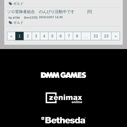
ギルド
[0]
ソロ冒険者組合 のんびり活動中です
2024/10/07 14:39
[kou1225]
No.
8789
ギルド
«
1
2
3
4
5
6
7
8
...
22
23
»