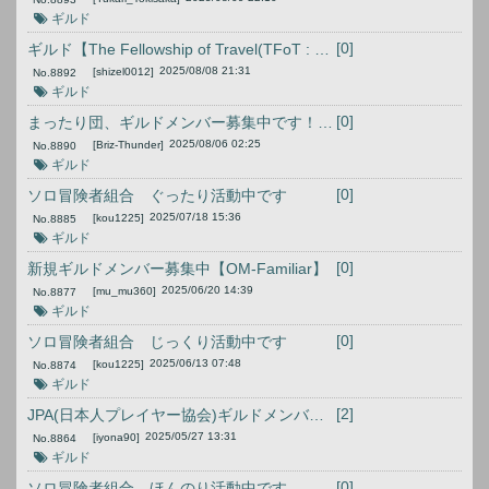
ギルド
[0]
ギルド【The Fellowship of Travel(TFoT : 旅の仲間)】へ
2025/08/08 21:31
[shizel0012]
No.
8892
ギルド
[0]
まったり団、ギルドメンバー募集中です！【MADAN】
2025/08/06 02:25
[Briz-Thunder]
No.
8890
ギルド
[0]
ソロ冒険者組合 ぐったり活動中です
2025/07/18 15:36
[kou1225]
No.
8885
ギルド
[0]
新規ギルドメンバー募集中【OM-Familiar】
2025/06/20 14:39
[mu_mu360]
No.
8877
ギルド
[0]
ソロ冒険者組合 じっくり活動中です
2025/06/13 07:48
[kou1225]
No.
8874
ギルド
[2]
JPA(日本人プレイヤー協会)ギルドメンバー募集
2025/05/27 13:31
[iyona90]
No.
8864
ギルド
[0]
ソロ冒険者組合 ほんのり活動中です