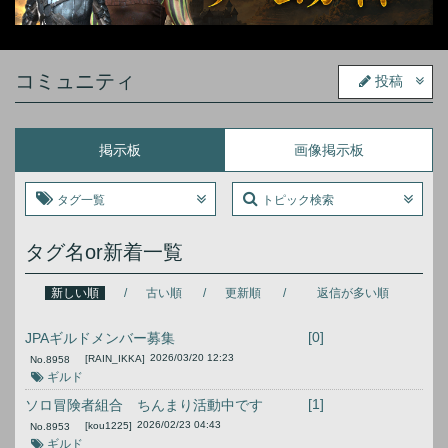
コミュニティ
投稿
掲示板
画像掲示板
タグ一覧
トピック検索
タグ名or新着一覧
新しい順
古い順
更新順
返信が多い順
[0]
JPAギルドメンバー募集
2026/03/20 12:23
[RAIN_IKKA]
No.
8958
ギルド
[1]
ソロ冒険者組合 ちんまり活動中です
2026/02/23 04:43
[kou1225]
No.
8953
ギルド