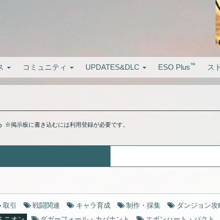
™
ス
コミュニティ
UPDATES&DLC
ESO Plus
ス
ら
※掲示板に書き込むには利用登録が必要です。
取引
戦闘関連
キャラ育成
制作・採集
ダンジョン攻
ミニオン
ダガーフォール・カバナント
エボンハート・パクト