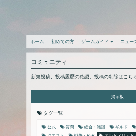
ホーム
初めての方
ゲームガイド
ニュー
コミュニティ
新規投稿、投稿履歴の確認、投稿の削除はこち
掲示板
タグ一覧
公式
質問
総合・雑談
ギルド
クエスト
戦争・PvP
アルドメリ・ド