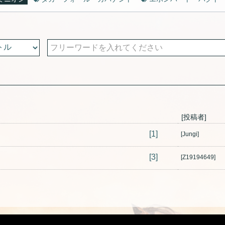
[投稿者]
[1]
[Jungi]
[3]
[Z19194649]