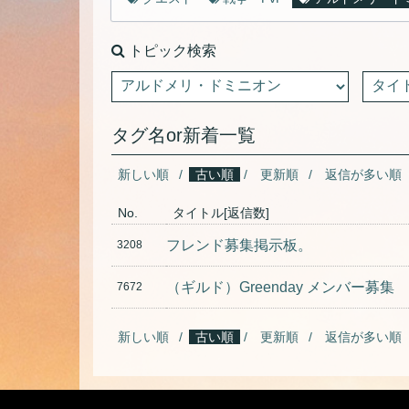
トピック検索
タグ名or新着一覧
新しい順
古い順
更新順
返信が多い順
No.
タイトル[返信数]
フレンド募集掲示板。
3208
（ギルド）Greenday メンバー募集
7672
新しい順
古い順
更新順
返信が多い順