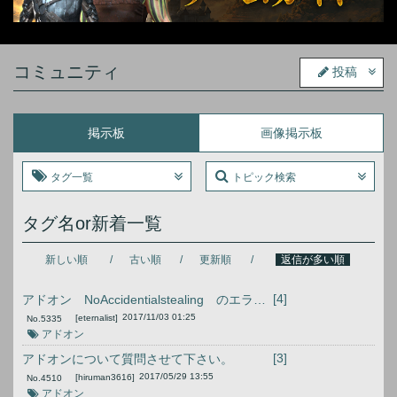
コミュニティ
投稿
掲示板
画像掲示板
タグ一覧
トピック検索
タグ名or新着一覧
新しい順
古い順
更新順
返信が多い順
[4]
アドオン NoAccidentialstealing のエラーについて
2017/11/03 01:25
[eternalist]
No.
5335
アドオン
[3]
アドオンについて質問させて下さい。
2017/05/29 13:55
[hiruman3616]
No.
4510
アドオン