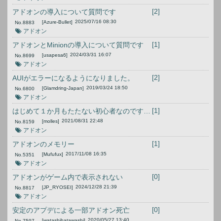
[2]
アドオンの導入について質問です
2025/07/16 08:30
[Azure-Bullet]
No.
8883
アドオン
[1]
アドオンとMinionの導入について質問です
2024/03/31 16:07
[usapesa6]
No.
8699
アドオン
[2]
AUIがエラーになるようになりました。
2019/03/24 18:50
[Glamdring-Japan]
No.
6800
アドオン
[1]
はじめて１か月もたたない初心者なのですがアドオンについて質問させてください
2021/08/31 22:48
[molles]
No.
8159
アドオン
[1]
アドオンのメモリー
2017/11/08 16:35
[Mufufux]
No.
5351
アドオン
[0]
アドオンがゲーム内で表示されない
2024/12/28 21:39
[JP_RYOSEI]
No.
8817
アドオン
[0]
安定のアプデによる一部アドオン死亡
2020/05/27 13:40
[watashihatawashi]
No.
7597