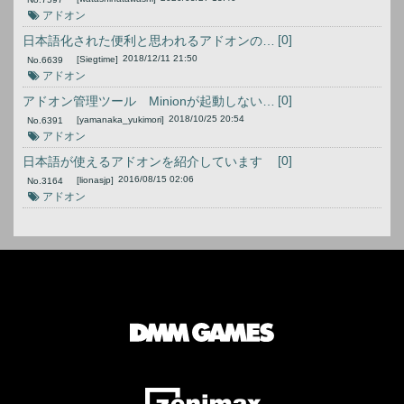
アドオン
[0]
日本語化された便利と思われるアドオンの紹介
2018/12/11 21:50
[Siegtime]
No.
6639
アドオン
[0]
アドオン管理ツール Minionが起動しない人へ
2018/10/25 20:54
[yamanaka_yukimori]
No.
6391
アドオン
[0]
日本語が使えるアドオンを紹介しています
2016/08/15 02:06
[lionasjp]
No.
3164
アドオン