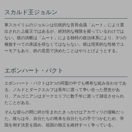
スカルド王ジョルン
東スカイリムのジョルンは伝統的な首長会議「ムート」により選
出された上級王ではあるが、絶対的な権限を握っているわけでは
ない。彼の決断は「ムート」による独特の政治体系により、3つの
種族すべての承認を得なくてはならない。彼は現実的な性格でユ
ーモアもあり、鉄の意思で決めたことはやりとげようとする。
エボンハート・パクト
エボンハート・パクトは3つの同盟の中でも稀有な組み合わせであ
る。ノルドとダークエルフは長年に渡って争い合った歴史があ
り、アルゴニアンはダークエリフに数千年に渡って隷従させられ
たことがある。
そんな彼らの間に絆が生まれたきっかけはアカヴィリの侵略だっ
た。彼らは今、自分たちの将来を自分たちの手でつかむため、帝
国を倒す決意を固め、祖国の独立を維持すべく争っている。