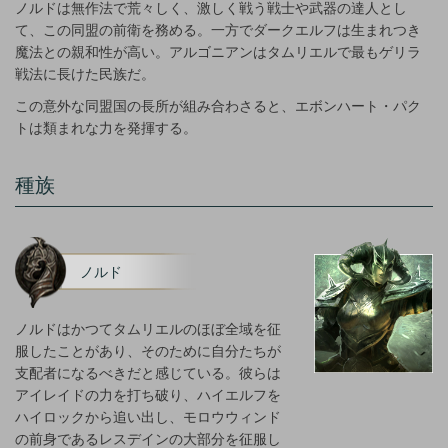
ノルドは無作法で荒々しく、激しく戦う戦士や武器の達人とし
て、この同盟の前衛を務める。一方でダークエルフは生まれつき
魔法との親和性が高い。アルゴニアンはタムリエルで最もゲリラ
戦法に長けた民族だ。
この意外な同盟国の長所が組み合わさると、エボンハート・パク
トは類まれな力を発揮する。
種族
ノルド
ノルドはかつてタムリエルのほぼ全域を征
服したことがあり、そのために自分たちが
支配者になるべきだと感じている。彼らは
アイレイドの力を打ち破り、ハイエルフを
ハイロックから追い出し、モロウウィンド
の前身であるレスデインの大部分を征服し