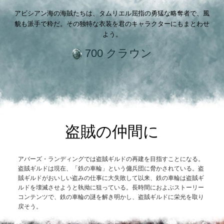
アビシアン海の海賊たちは、タムリエル屈指の勇猛な略奪者で、風
貌も派手で粋だ。その独特な衣装を君のキャラクターにもまとわせ
よう。
700 クラウン
盗賊の仲間に
アバーズ・ランディングでは盗賊ギルドの再建を目指すことになる。
盗賊ギルドは現在、「鉄の車輪」という傭兵団に脅かされている。盗
賊ギルドがおいしい盗みの仕事に大失敗して以来、鉄の車輪は盗賊ギ
ルドを壊滅させようと執拗に狙っている。長時間におよぶストーリー
コンテンツで、鉄の車輪の謎を解き明かし、盗賊ギルドに栄光を取り
戻そう。