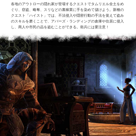
各地のアウトローの隠れ家が登場するクエストでタムリエル全土をめ
ぐり、窃盗、略奪、スリなどの裏稼業に手を染めて儲けよう。新種の
クエスト「ハイスト」では、不法侵入や隠密行動の手法を覚えて盗み
のスキルを磨くことで、アバーズ・ランディングの倉庫や住居に侵入
し、商人や市民の品を盗むことができる。衛兵には要注意！