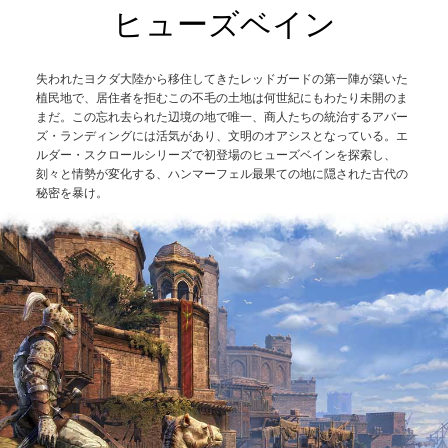
ヒューズベイン
失われたヨクダ大陸から移住してきたレッドガードの第一陣が築いた
植民地で、居住者を拒むこの不毛の土地は何世紀にもわたり未開のま
まだ。この忘れ去られた辺境の地で唯一、商人たちの統治するアバー
ズ・ランディングには活気があり、文明のオアシスとなっている。エ
ルダー・スクロールシリーズで初登場のヒューズベインを探索し、
刻々と情勢が変化する、ハンマーフェル最果ての地に隠された古代の
秘密を暴け。