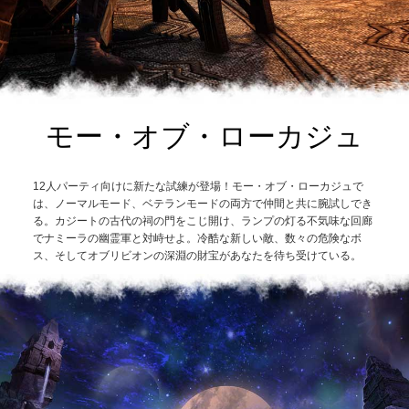
モー・オブ・ローカジュ
12人パーティ向けに新たな試練が登場！モー・オブ・ローカジュで
は、ノーマルモード、ベテランモードの両方で仲間と共に腕試しでき
る。カジートの古代の祠の門をこじ開け、ランプの灯る不気味な回廊
でナミーラの幽霊軍と対峙せよ。冷酷な新しい敵、数々の危険なボ
ス、そしてオブリビオンの深淵の財宝があなたを待ち受けている。