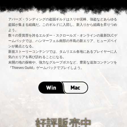
アバーズ・ランディングの盗賊ギルドはスリや泥棒、強盗などあらゆる
盗賊が集まる組織だ。このギルドに入団し、新入りから組織を昇りつめ
よう。
数々の受賞歴を誇るエルダー・スクロールズ・オンラインの最新DLCゲ
ームパックでは、ハンマーフェル南部の半島の新エリア、ヒューズベイ
ンが拠点となる。
新規ストーリーコンテンツでは、タムリエル各地にあるプレイヤーに人
気のエリアを再び訪れることになる。
未開の地の探検や、強力なグループボスなど、豊富な追加コンテンツを
『Thieves Guild』ゲームパックでプレイしよう。
好評販売中