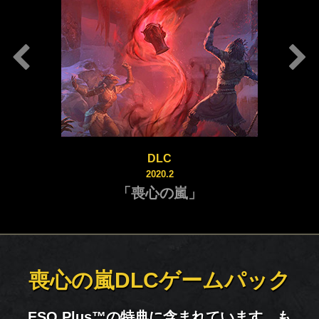
DLC
2020.2
「喪心の嵐」
喪心の嵐DLCゲームパック
ESO Plus™の特典に含まれています。も