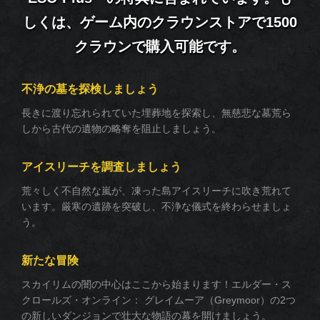
しくは、ゲーム内のクラウンストアで1500
クラウンで購入可能です。
不浄の墓を探検しましょう
長きに渡り忘れられていた埋葬地を探索し、無慈悲な墓荒ら
しから古代の遺物の略奪を阻止しましょう。
アイスリーチを調査しましょう
荒々しく不自然な嵐が、凍った島アイスリーチに吹き荒れて
います。厳寒の遺跡を突破し、不浄な儀式を終わらせましょ
う。
新たな冒険
スカイリムの闇の中心はここから始まります！エルダー・ス
クロールズ・オンライン： グレイムーア（Greymoor）の2つ
の新しいダンジョンで壮大な物語の幕を開けましょう。