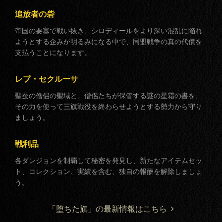
追放者の砦
帝国の要塞で戦い抜き、シロディールをより深い混乱に陥れ
ようとする企みが明るみになる中で、同盟戦争の真の代償を
支払うことになります。
レプ・セクルーサ
聖蚕の僧侶の聖域と、僧侶たちが保管する謎の星霜の書を、
その力を使って三旗戦役を終わらせようとする勢力から守り
ましょう。
戦利品
各ダンジョンを制覇して秘密を発見し、新たなアイテムセッ
ト、コレクション、実績を含む、独自の報酬を解除しましょ
う。
「堕ちた旗」の最新情報はこちら