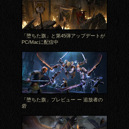
「堕ちた旗」と第45弾アップデートが
PC/Macに配信中
「堕ちた旗」プレビュー ー 追放者の
砦