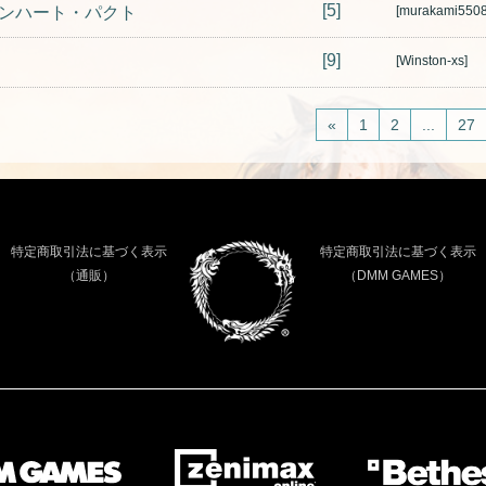
[5]
ボンハート・パクト
[murakami5508
[9]
[Winston-xs]
«
1
2
...
27
特定商取引法に基づく表示
特定商取引法に基づく表示
（通販）
（DMM GAMES）