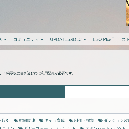
™
ス
コミュニティ
UPDATES&DLC
ESO Plus
ス
ら
※掲示板に書き込むには利用登録が必要です。
取引
戦闘関連
キャラ育成
制作・採集
ダンジョン攻
ミニオン
ダガーフォール・カバナント
エボンハート・パクト