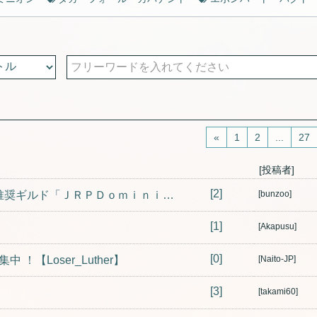
«
1
2
...
27
[投稿者]
[2]
アルドメリ陣営メインロールプレイ推奨ギルド「ＪＲＰＤｏｍｉｎｉｏｎ」メンバー募集中
[bunzoo]
[1]
[Akapusu]
[0]
【Loser_Luther】
[Naito-JP]
[3]
[takami60]