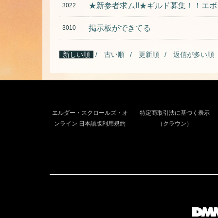
★新参者求ム!!★ギルド募集！！エ
3022
掲示板ができてる
3010
新しい順
古い順
更新順
返信が多い順
エルダー・スクロールズ・オ
特定商取引法に基づく表示
ンライン 日本語版利用規約
（クラウン）