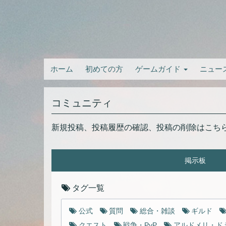
ホーム
初めての方
ゲームガイド
ニュー
コミュニティ
新規投稿、投稿履歴の確認、投稿の削除はこち
掲示板
タグ一覧
公式
質問
総合・雑談
ギルド
クエスト
戦争・PvP
アルドメリ・ド