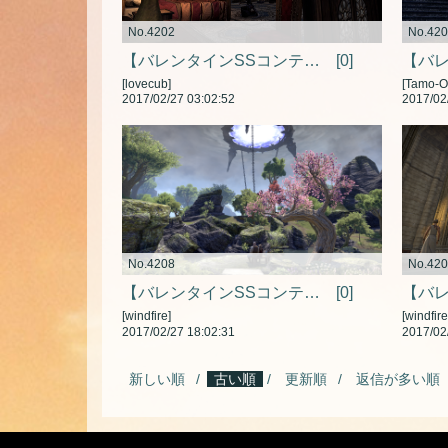
No.4202
No.42
【バレンタインSSコンテスト】好色なアルゴニアンの侍女
[0]
[lovecub]
[Tamo-O
2017/02/27 03:02:52
2017/02
No.4208
No.42
【バレンタインSSコンテスト】愛の次元融合
[0]
[windfire]
[windfire
2017/02/27 18:02:31
2017/02
新しい順
古い順
更新順
返信が多い順