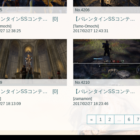
05
No.4206
【バレンタインSSコンテスト】2人のダンス
[0]
【バレンタインSSコンテスト】お前のために買ったんだぞー
mochi]
[Tamo-Omochi]
/27 12:38:25
2017/02/27 12:43:31
09
No.4210
【バレンタインSSコンテスト】二人手を繋いで･･･
[0]
【バレンタインSSコンテスト】闇の一党がその愛を永遠にさせてやろう
]
[zamamon]
/27 18:13:09
2017/02/27 18:23:46
«
1
2
...
6
7