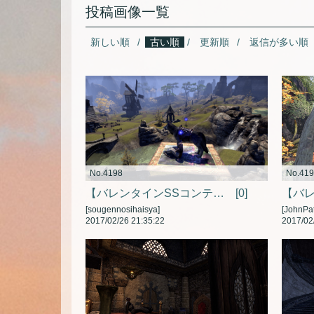
投稿画像一覧
新しい順
古い順
更新順
返信が多い順
No.4198
No.41
【バレンタインSSコンテスト】A Whole New World
[0]
[sougennosihaisya]
[JohnPat
2017/02/26 21:35:22
2017/02