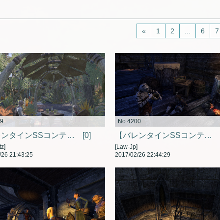
«
1
2
...
6
7
99
No.4200
【バレンタインSSコンテスト】静かな時間
[0]
【バレンタインSSコンテスト】もうすぐできるから、まっててね～
z]
[Law-Jp]
/26 21:43:25
2017/02/26 22:44:29