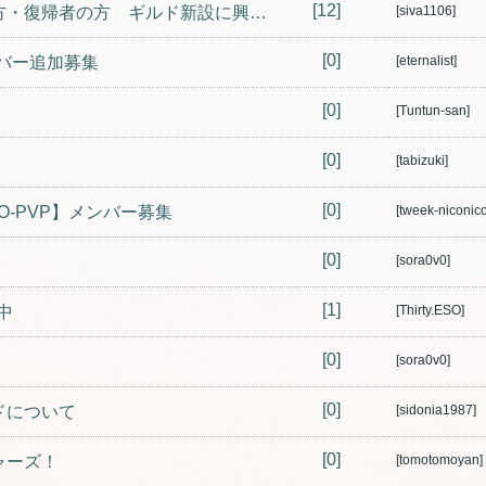
[12]
【一旦募集停止】新規で始められる方・復帰者の方 ギルド新設に興味ある方
[siva1106]
[0]
メンバー追加募集
[eternalist]
[0]
[Tuntun-san]
[0]
[tabizuki]
[0]
O-PVP】メンバー募集
[tweek-niconico
[0]
[sora0v0]
[1]
中
[Thirty.ESO]
[0]
[sora0v0]
[0]
ドについて
[sidonia1987]
[0]
ャーズ！
[tomotomoyan]