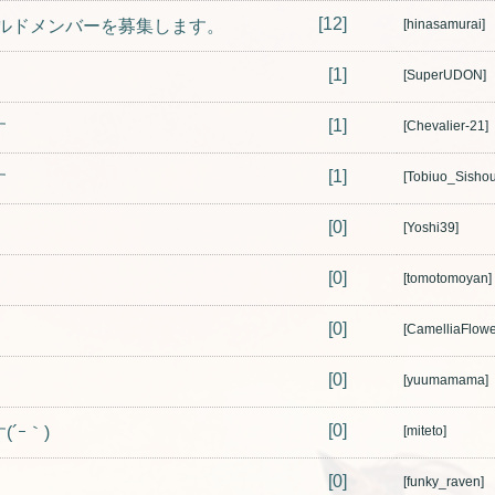
[12]
n」のギルドメンバーを募集します。
[hinasamurai]
[1]
[SuperUDON]
[1]
す
[Chevalier-21]
[1]
す
[Tobiuo_Sishou
[0]
[Yoshi39]
[0]
[tomotomoyan]
[0]
[CamelliaFlowe
[0]
[yuumamama]
[0]
´ｰ｀)
[miteto]
[0]
[funky_raven]