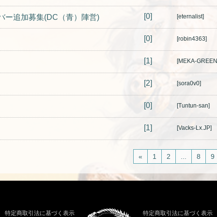
[0]
メンバー追加募集(DC（青）陣営)
[eternalist]
[0]
[robin4363]
[1]
[MEKA-GREEN
[2]
[sora0v0]
[0]
[Tuntun-san]
[1]
[Vacks-Lx.JP]
«
1
2
...
8
9
特定商取引法に基づく表示
特定商取引法に基づく表示