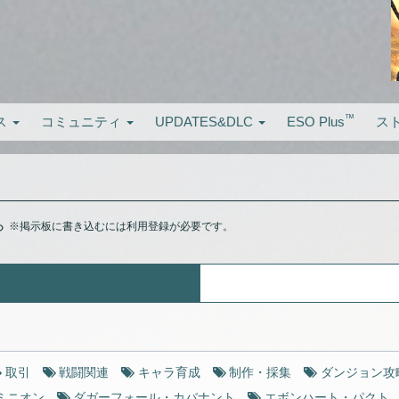
™
ス
コミュニティ
UPDATES&DLC
ESO Plus
ス
ら
※掲示板に書き込むには利用登録が必要です。
取引
戦闘関連
キャラ育成
制作・採集
ダンジョン攻
ミニオン
ダガーフォール・カバナント
エボンハート・パクト