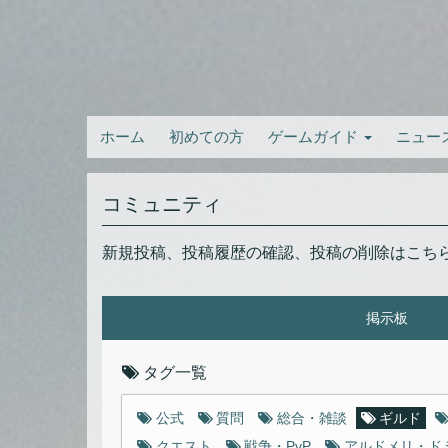
ホーム
初めての方
ゲームガイド
ニュー
コミュニティ
新規投稿、投稿履歴の確認、投稿の削除はこち
掲示板
タグ一覧
公式
質問
総合・雑談
ギルド
クエスト
戦争・PvP
アルドメリ・ド