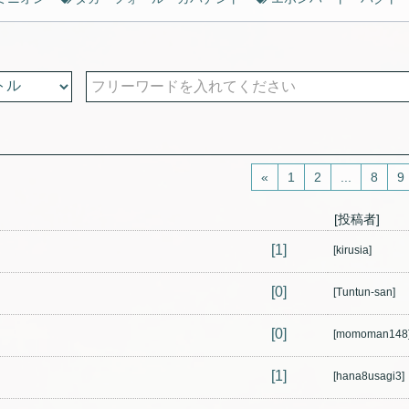
«
1
2
...
8
9
[投稿者]
[1]
[kirusia]
[0]
[Tuntun-san]
[0]
[momoman148
[1]
[hana8usagi3]